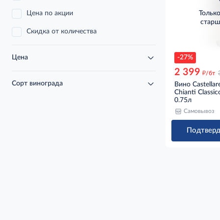
Цена по акции
Тольк
старш
Скидка от количества
-27%
Цена
2 399
д
/бт
Сорт винограда
Вино Castellare
Chianti Classi
0.75л
Самовывоз
Подтверд