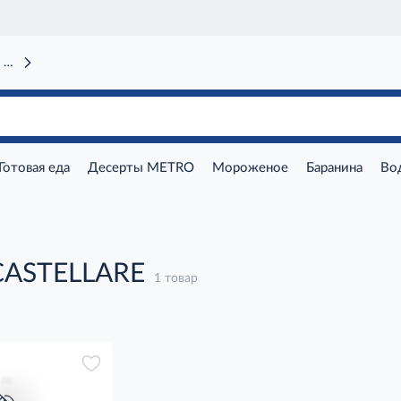
 вокзал)
Готовая еда
Десерты METRO
Мороженое
Баранина
Во
CASTELLARE
1 товар