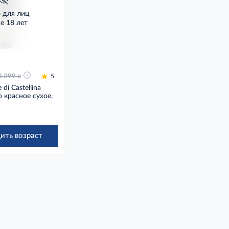
о для лиц
е 18 лет
д
3 299
5
 di Castellina
co красное сухое,
ить возраст