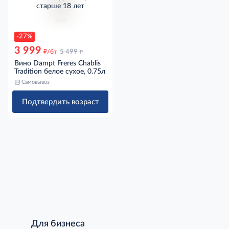
старше 18 лет
-27%
3 999
д
д
/бт
5 499
Вино Dampt Freres Chablis
Tradition белое сухое, 0.75л
Самовывоз
Подтвердить возраст
Для бизнеса