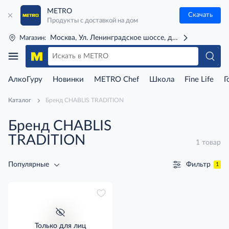
METRO
Скачать
Продукты с доставкой на дом
Москва, Ул. Ленинградское шоссе, д. 71Г (м. Речной 
Магазин:
АлкоГуру
Новинки
METRO Chef
Школа
Fine Life
Г
Каталог
Бренд CHABLIS TRADITION
Бренд CHABLIS
TRADITION
1 товар
Фильтр
Популярные
1
Только для лиц