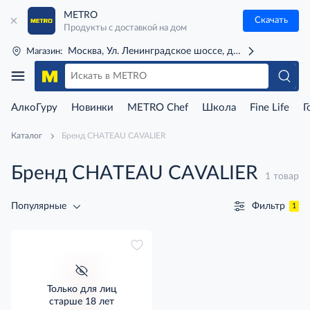
METRO
Скачать
Продукты с доставкой на дом
Москва, Ул. Ленинградское шоссе, д. 71Г (м. Речной 
Магазин:
АлкоГуру
Новинки
METRO Chef
Школа
Fine Life
Г
Каталог
Бренд CHATEAU CAVALIER
Бренд CHATEAU CAVALIER
1 товар
Фильтр
Популярные
1
Только для лиц
старше 18 лет