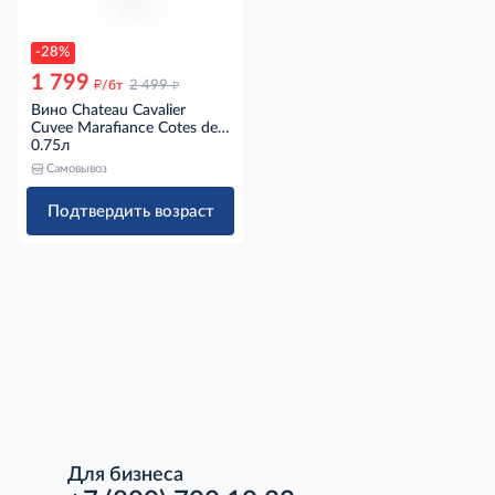
-28%
1 799
д
д
/бт
2 499
Вино Chateau Cavalier
Cuvee Marafiance Cotes de
Provence AOP розовое
0.75л
сухое, 0.75л
Самовывоз
Подтвердить возраст
Для бизнеса