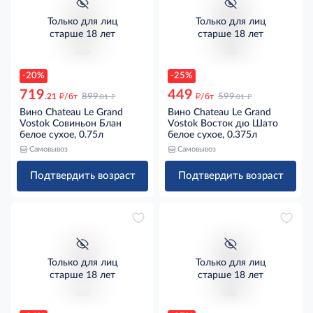
Только для лиц
Только для лиц
старше 18 лет
старше 18 лет
-20%
-25%
719
449
д
д
д
д
.21
/бт
899
/бт
599
.01
.01
Вино Chateau Le Grand
Вино Chateau Le Grand
Vostok Совиньон Блан
Vostok Восток дю Шато
белое сухое, 0.75л
белое сухое, 0.375л
Самовывоз
Самовывоз
Подтвердить возраст
Подтвердить возраст
Только для лиц
Только для лиц
старше 18 лет
старше 18 лет