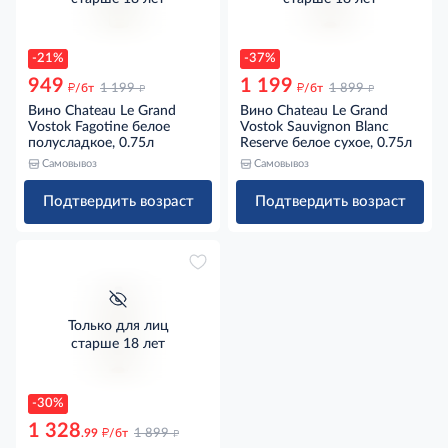
-21%
-37%
949
1 199
д
д
д
д
/бт
1 199
/бт
1 899
Вино Chateau Le Grand
Вино Chateau Le Grand
Vostok Fagotine белое
Vostok Sauvignon Blanc
полусладкое, 0.75л
Reserve белое сухое, 0.75л
Самовывоз
Самовывоз
Подтвердить возраст
Подтвердить возраст
Только для лиц
старше 18 лет
-30%
1 328
д
д
.99
/бт
1 899