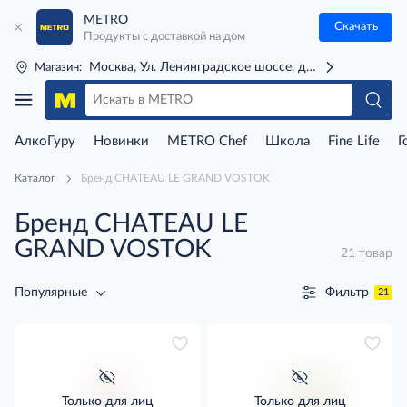
METRO
Скачать
Продукты с доставкой на дом
Москва, Ул. Ленинградское шоссе, д. 71Г (м. Речной 
Магазин:
АлкоГуру
Новинки
METRO Chef
Школа
Fine Life
Г
Каталог
Бренд CHATEAU LE GRAND VOSTOK
Бренд CHATEAU LE
GRAND VOSTOK
21 товар
Фильтр
Популярные
21
Только для лиц
Только для лиц