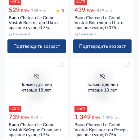
-34%
-27%
529
439
д
д
д
д
/бт
798
5
/бт
599
.99
.01
Вино Chateau Le Grand
Вино Chateau Le Grand
Vostok Восток дю Шато
Vostok Восток дю Шато
красное сухое, 0.75л
красное сухое, 0.375л
Самовывоз
Самовывоз
Подтвердить возраст
Подтвердить возраст
Только для лиц
Только для лиц
старше 18 лет
старше 18 лет
-22%
-36%
739
1 349
д
д
д
д
/бт
949
/бт
2 099
.01
Вино Chateau Le Grand
Вино Chateau Le Grand
Vostok Каберне Совиньон
Vostok Красностоп Резерв
красное сухое, 0.75л
красное сухое, 0.75л