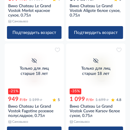
Вино Chateau Le Grand
Вино Chateau Le Grand
Vostok Merlot красное
Vostok Aligote белое сухое,
сухое, 0.75л
0.75л
Самовывоз
Подтвердить возраст
Подтвердить возраст
Только для лиц
Только для лиц
старше 18 лет
старше 18 лет
-21%
-35%
949
1 099
д
д
д
д
/бт
1 199
5
/бт
1 699
4.8
Вино Chateau Le Grand
Вино Chateau Le Grand
Vostok Fagotine розовое
Vostok Cuvee Karsov белое
полусладкое, 0.75л
сухое, 0.75л
Самовывоз
Самовывоз