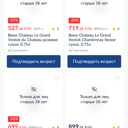
старше 18 лет
старше 18 лет
-20%
-20%
527
719
д
д
д
д
.20
/бт
659
5
.21
/бт
899
4
.01
Вино Chateau Le Grand
Вино Chateau Le Grand
Vostok du Chateau розовое
Vostok Chardonnay белое
сухое, 0.75л
сухое, 0.75л
Самовывоз
Самовывоз
Подтвердить возраст
Подтвердить возраст
Только для лиц
Только для лиц
старше 18 лет
старше 18 лет
-22%
699
899
д
д
д
/бт
899
4
.01
/бт
5
.01