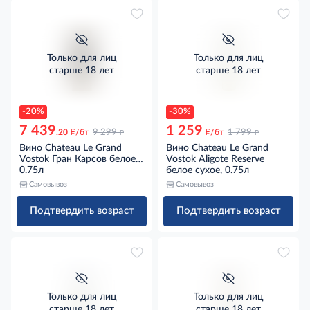
Только для лиц
Только для лиц
старше 18 лет
старше 18 лет
-20%
-30%
7 439
1 259
д
д
д
д
.20
/бт
9 299
/бт
1 799
Вино Chateau Le Grand
Вино Chateau Le Grand
Vostok Гран Карсов белое
Vostok Aligote Reserve
сухое в подарочной
0.75л
белое сухое, 0.75л
упаковке, 0.75л
Самовывоз
Самовывоз
Подтвердить возраст
Подтвердить возраст
Только для лиц
Только для лиц
старше 18 лет
старше 18 лет