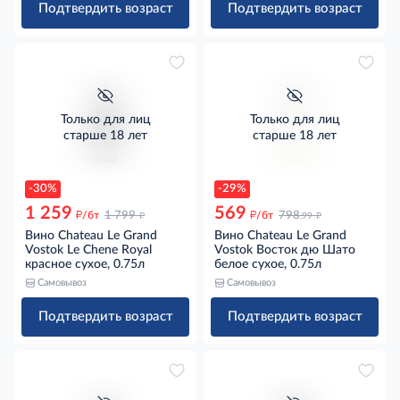
Подтвердить возраст
Подтвердить возраст
Только для лиц
Только для лиц
старше 18 лет
старше 18 лет
-30%
-29%
1 259
569
д
д
д
д
/бт
1 799
/бт
798
.99
Вино Chateau Le Grand
Вино Chateau Le Grand
Vostok Le Chene Royal
Vostok Восток дю Шато
красное сухое, 0.75л
белое сухое, 0.75л
Самовывоз
Самовывоз
Подтвердить возраст
Подтвердить возраст