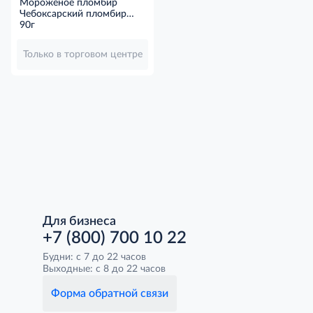
Мороженое пломбир
Чебоксарский пломбир
Малиновое фраппе в
90г
вафельном рожке ГОСТ,
90г
Только в торговом центре
Для бизнеса
+7 (800) 700 10 22
Будни: с 7 до 22 часов
Выходные: с 8 до 22 часов
Форма обратной связи