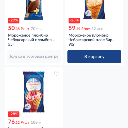
-29%
-28%
50
59
д
д
д
д
.38
/шт
70
.29
/шт
82
.90
.90
Мороженое пломбир
Мороженое пломбир
Чебоксарский пломбир
Чебоксарский пломбир
Ванильное эскимо ГОСТ,
55г
Ванильное в вафельном
90г
55г
рожке ГОСТ, 90г
В корзину
Только в торговом центре
-28%
76
д
д
.12
/шт
105