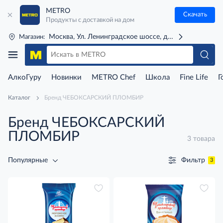
METRO
Скачать
Продукты с доставкой на дом
Москва, Ул. Ленинградское шоссе, д. 71Г (м. Речной 
Магазин:
АлкоГуру
Новинки
METRO Chef
Школа
Fine Life
Г
Каталог
Бренд ЧЕБОКСАРСКИЙ ПЛОМБИР
Бренд ЧЕБОКСАРСКИЙ
ПЛОМБИР
3 товара
Фильтр
Популярные
3