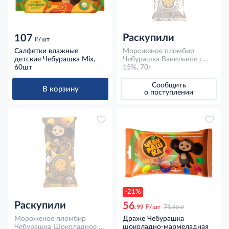
Раскупили
107
д
/шт
Салфетки влажные
Мороженое пломбир
детские Чебурашка Mix,
Чебурашка Ванильное с
60шт
шоколадной глазурью в
15%, 70г
вафельном рожке 15%, 70г
Сообщить
В корзину
о поступлении
-21%
Раскупили
56
д
д
.99
/шт
71
.90
Мороженое пломбир
Драже Чебурашка
Чебурашка Шоколадное с
шоколадно-мармеладная