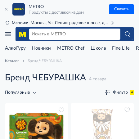
METRO
Скачать
Продукты с доставкой на дом
Москва, Ул. Ленинградское шоссе, д. 71Г (м. Речной 
Магазин:
АлкоГуру
Новинки
METRO Chef
Школа
Fine Life
Г
Каталог
Бренд ЧЕБУРАШКА
Бренд ЧЕБУРАШКА
4 товара
Фильтр
Популярные
4