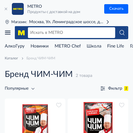
METRO
Скачать
Продукты с доставкой на дом
Москва, Ул. Ленинградское шоссе, д. 71Г (м. Речной 
Магазин:
АлкоГуру
Новинки
METRO Chef
Школа
Fine Life
Г
Каталог
Бренд ЧИМ-ЧИМ
Бренд ЧИМ-ЧИМ
2 товара
Фильтр
Популярные
2