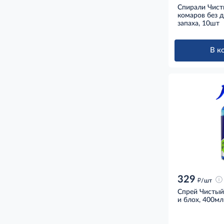
Спирали Чист
комаров без д
запаха, 10шт
В к
329
д
/шт
Спрей Чистый
и блох, 400мл