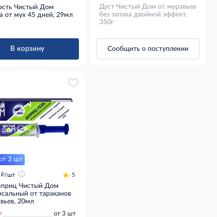
Дуст Чистый Дом от муравьев
сть Чистый Дом
без запаха двойной эффект,
 от мух 45 дней, 29мл
350г
В корзину
Сообщить о поступлении
от 3 шт
д
/шт
5
шприц Чистый Дом
рсальный от тараканов
вьев, 20мл
д
от 3 шт