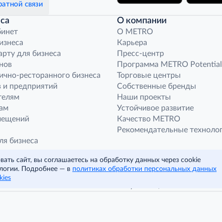
атной связи
са
О компании
бинет
O METRO
бизнеса
Карьера
арту для бизнеса
Пресс-центр
нов
Программа METRO Potential
ично-ресторанного бизнеса
Торговые центры
 и предприятий
Собственные бренды
телям
Наши проекты
ам
Устойчивое развитие
мещений
Качество METRO
Рекомендательные техноло
ля бизнеса
ным компаниям
ать сайт, вы соглашаетесь на обработку данных через cookie
агазина «Фасоль»
логии. Подробнее — в
политиках обработки персональных данных
 корпоративных норм
kies
© METRO Cash and Carry Russia, 2026
Читать полностью