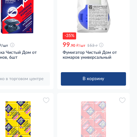
-35%
99
д
д
д
/шт
.90
/шт
153
ка Чистый Дом от
Фумигатор Чистый Дом от
нов, 6шт
комаров универсальный
В корзину
ко в торговом центре