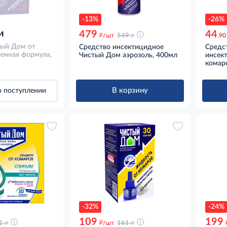
-13%
-26%
и
479
44
д
д
/шт
549
.90
тый Дом от
Средство инсектицидное
Средс
ленная формула,
Чистый Дом аэрозоль, 400мл
инсек
комар
В корзину
 поступлении
-32%
-24%
109
199
д
д
д
1
/шт
161