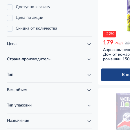
Доступно к заказу
Цена по акции
Скидка от количества
-22%
179
д
/шт
22
Цена
Аэрозоль-реп
Дом от комар
ромашки, 15
Страна-производитель
В к
Тип
Вес, объем
Тип упаковки
Назначение