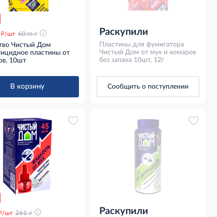
Раскупили
д
д
/шт
60
.90
Пластины для фумигатора
тво Чистый Дом
Чистый Дом от мух и комаров
тицидное пластины от
без запаха 10шт, 12г
ов, 10шт
В корзину
Сообщить о поступлении
Раскупили
д
д
/шт
261