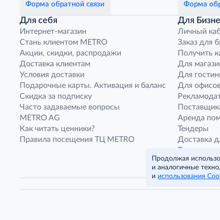
Форма обратной связи
Форма обр
Для себя
Для Бизне
Интернет-магазин
Личный ка
Стань клиентом METRO
Заказ для 
Акции, скидки, распродажи
Получить к
Доставка клиентам
Для магази
Условия доставки
Для гостин
Подарочные карты. Активация и баланс
Для офисов
Скидка за подписку
Рекламода
Часто задаваемые вопросы
Поставщик
METRO AG
Аренда по
Как читать ценники?
Тендеры
Правила посещения ТЦ METRO
Доставка д
Транспорт
Продолжая использов
Франшиза м
и аналогичные техно
Нарушения
и
использования Coo