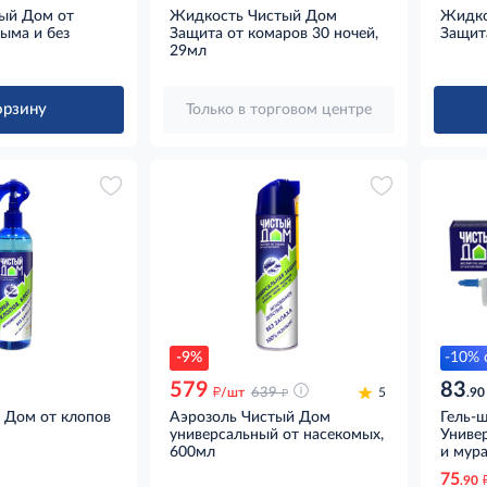
ый Дом от
Жидкость Чистый Дом
Жидко
ыма и без
Защита от комаров 30 ночей,
Защита
29мл
орзину
Только в торговом центре
-9%
-10% 
579
83
д
д
/шт
639
5
.90
 Дом от клопов
Аэрозоль Чистый Дом
Гель-
универсальный от насекомых,
Униве
600мл
и мура
75
.90