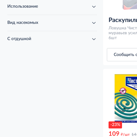
Использование
Раскупил
Вид насекомых
Ловушка Чис
муравьев уси
6шт
С отдушкой
Сообщить о
-23%
109
д
/шт
14