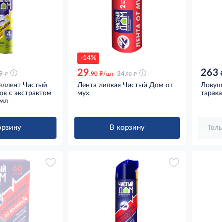
-14%
29
263
д
д
д
9
.90
/шт
34
.90
еллент Чистый
Лента липкая Чистый Дом от
Ловуш
ов с экстрактом
мух
тарака
0мл
орзину
В корзину
Толь