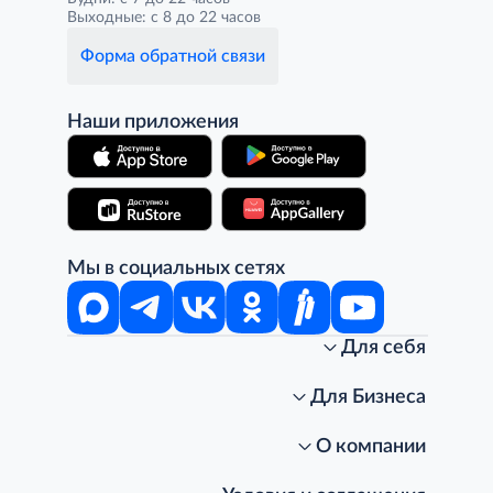
Выходные: с 8 до 22 часов
Форма обратной связи
Наши приложения
Мы в социальных сетях
Для себя
Интернет-магазин
Стань клиентом METRO
Для Бизнеса
Акции, скидки, распродажи
Личный кабинет
Доставка клиентам
Заказ для бизнеса
О компании
Условия доставки
Получить карту для бизнеса
O METRO