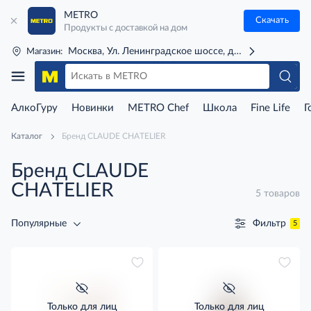
METRO
Скачать
Продукты с доставкой на дом
Москва, Ул. Ленинградское шоссе, д. 71Г (м. Речной 
Магазин:
АлкоГуру
Новинки
METRO Chef
Школа
Fine Life
Г
Каталог
Бренд CLAUDE CHATELIER
Бренд CLAUDE
CHATELIER
5 товаров
Фильтр
Популярные
5
Только для лиц
Только для лиц