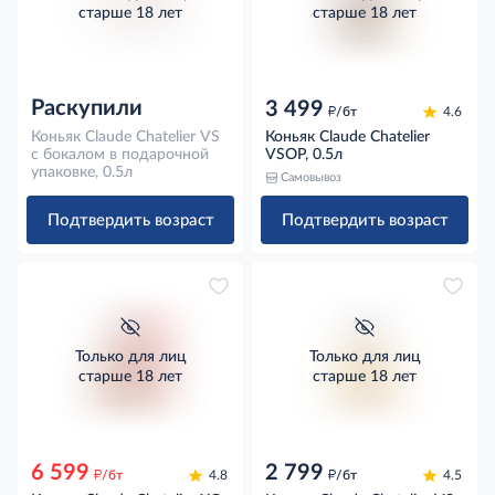
старше 18 лет
старше 18 лет
Раскупили
3 499
д
/бт
4.6
Коньяк Claude Chatelier VS
Коньяк Claude Chatelier
с бокалом в подарочной
VSOP, 0.5л
упаковке, 0.5л
Самовывоз
Подтвердить возраст
Подтвердить возраст
Только для лиц
Только для лиц
старше 18 лет
старше 18 лет
6 599
2 799
д
д
/бт
4.8
/бт
4.5