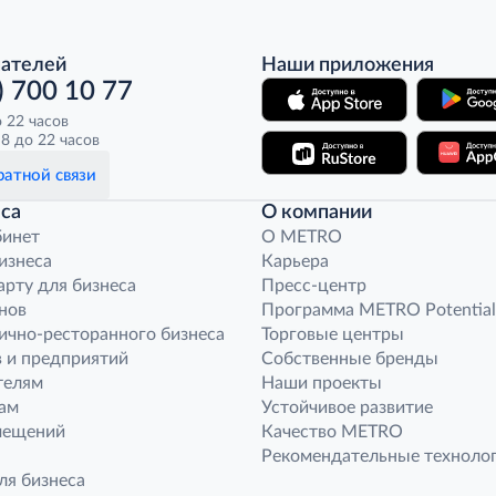
пателей
Наши приложения
) 700 10 77
о 22 часов
8 до 22 часов
атной связи
са
О компании
бинет
O METRO
бизнеса
Карьера
арту для бизнеса
Пресс-центр
нов
Программа METRO Potential
ично-ресторанного бизнеса
Торговые центры
 и предприятий
Собственные бренды
телям
Наши проекты
ам
Устойчивое развитие
мещений
Качество METRO
Рекомендательные техноло
ля бизнеса