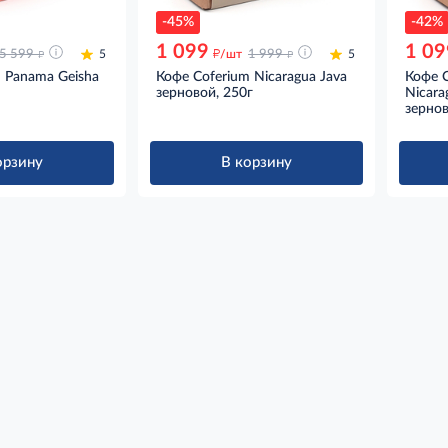
-45%
-42%
1 099
1 09
д
д
д
5 599
5
/шт
1 999
5
 Panama Geisha
Кофе Coferium Nicaragua Java
Кофе C
зерновой, 250г
Nicara
зернов
орзину
В корзину