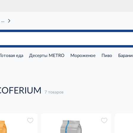
 вокзал)
Готовая еда
Десерты METRO
Мороженое
Пиво
Барани
COFERIUM
7 товаров