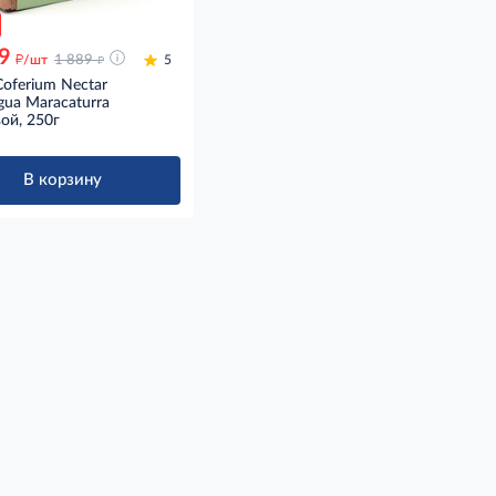
9
д
д
/шт
1 889
5
oferium Nectar
gua Maracaturra
ой, 250г
В корзину