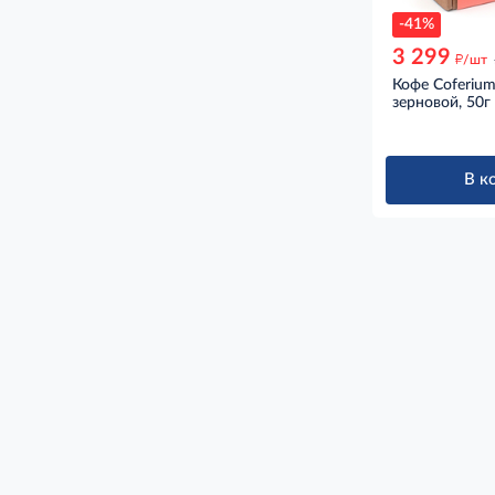
-41%
3 299
д
/шт
Кофе Coferium
зерновой, 50г
В к