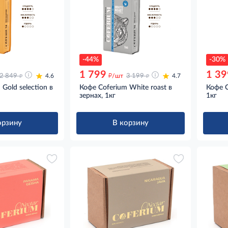
-44%
-30%
1 799
1 39
д
д
д
2 849
4.6
/шт
3 199
4.7
Gold selection в
Кофе Coferium White roast в
Кофе C
зернах, 1кг
1кг
орзину
В корзину