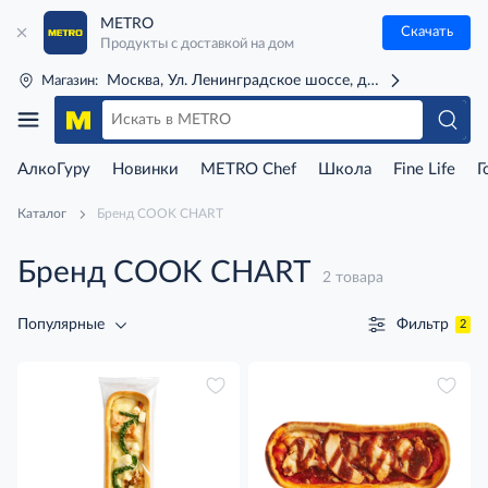
METRO
Скачать
Продукты с доставкой на дом
Москва, Ул. Ленинградское шоссе, д. 71Г (м. Речной 
Магазин:
АлкоГуру
Новинки
METRO Chef
Школа
Fine Life
Г
Каталог
Бренд COOK CHART
Бренд COOK CHART
2 товара
Фильтр
Популярные
2