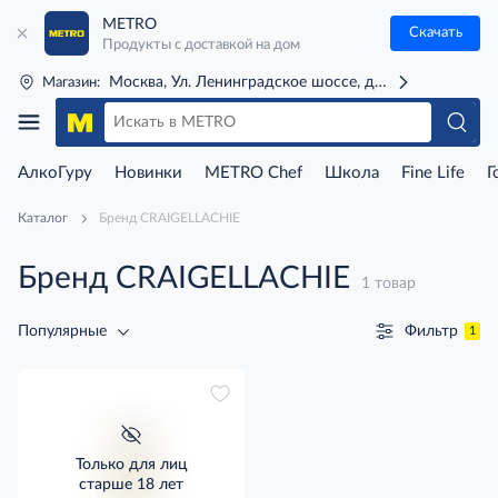
METRO
Скачать
Продукты с доставкой на дом
Москва, Ул. Ленинградское шоссе, д. 71Г (м. Речной 
Магазин:
АлкоГуру
Новинки
METRO Chef
Школа
Fine Life
Г
Каталог
Бренд CRAIGELLACHIE
Бренд CRAIGELLACHIE
1 товар
Фильтр
Популярные
1
Только для лиц
старше 18 лет