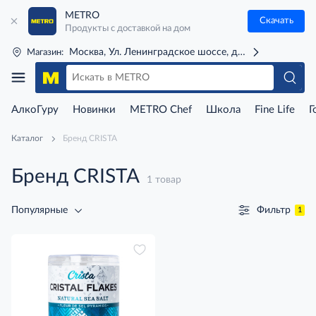
METRO
Скачать
Продукты с доставкой на дом
Москва, Ул. Ленинградское шоссе, д. 71Г (м. Речной 
Магазин:
АлкоГуру
Новинки
METRO Chef
Школа
Fine Life
Г
Каталог
Бренд CRISTA
Бренд CRISTA
1 товар
Фильтр
Популярные
1