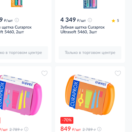
9
4 349
д
д
/шт
/шт
5
 щетка Curaprox
Зубная щетка Curaprox
oft 5460, 2шт
Ultrasoft 5460, 3шт
ко в торговом центре
Только в торговом центре
-70%
849
д
д
д
д
/шт
2 789
/шт
2 789