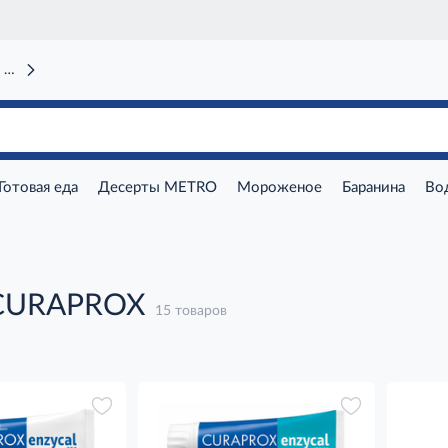
 вокзал)
Готовая еда
Десерты METRO
Мороженое
Баранина
Во
CURAPROX
15 товаров