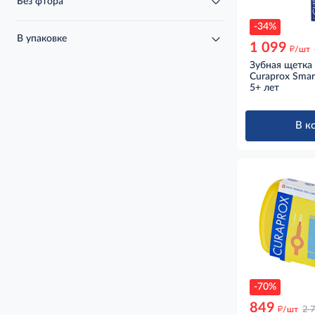
Без фтора
-34%
В упаковке
1 099
д
/шт
Зубная щетка
Curaprox Smar
5+ лет
В к
-70%
849
д
/шт
2 