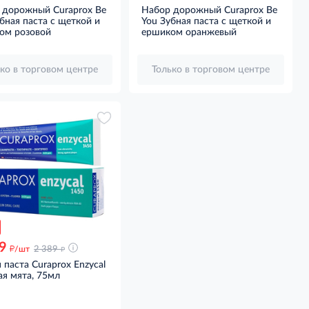
 дорожный Curaprox Be
Набор дорожный Curaprox Be
бная паста с щеткой и
You Зубная паста с щеткой и
ом розовой
ершиком оранжевый
ко в торговом центре
Только в торговом центре
9
д
д
/шт
2 389
 паста Curaprox Enzycal
я мята, 75мл