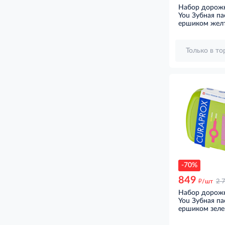
Набор дорожн
You Зубная па
ершиком жел
Только в т
-70%
849
д
/шт
2 
Набор дорожн
You Зубная па
ершиком зел