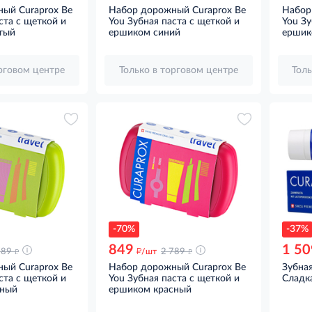
ый Curaprox Be
Набор дорожный Curaprox Be
Набор
ста с щеткой и
You Зубная паста с щеткой и
You Зу
тый
ершиком синий
ершик
орговом центре
Только в торговом центре
Толь
-70%
-37%
849
1 50
д
д
д
789
/шт
2 789
ый Curaprox Be
Набор дорожный Curaprox Be
Зубная
ста с щеткой и
You Зубная паста с щеткой и
Сладка
еный
ершиком красный