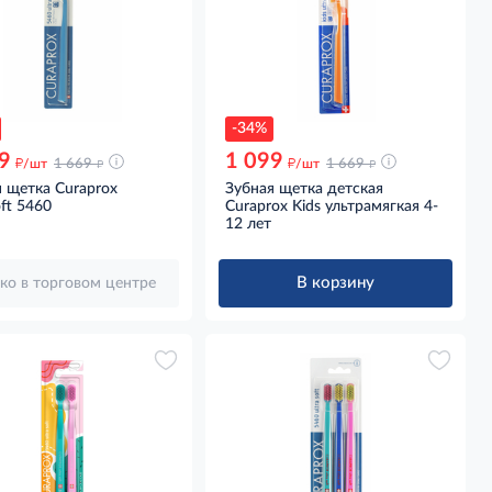
-34%
9
1 099
д
д
д
д
/шт
1 669
/шт
1 669
 щетка Curaprox
Зубная щетка детская
oft 5460
Curaprox Kids ультрамягкая 4-
12 лет
В корзину
ко в торговом центре