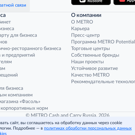
атной связи
са
О компании
бинет
O METRO
бизнеса
Карьера
арту для бизнеса
Пресс-центр
нов
Программа METRO Potential
ично-ресторанного бизнеса
Торговые центры
 и предприятий
Собственные бренды
телям
Наши проекты
ам
Устойчивое развитие
мещений
Качество METRO
Рекомендательные техноло
ля бизнеса
ным компаниям
агазина «Фасоль»
 корпоративных норм
© METRO Cash and Carry Russia, 2026
ать сайт, вы соглашаетесь на обработку данных через cookie
логии. Подробнее — в
политиках обработки персональных данных
Читать полностью
kies