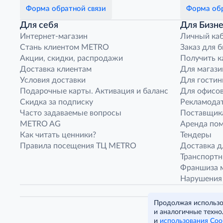
Форма обратной связи
Форма обр
Для себя
Для Бизне
Интернет-магазин
Личный ка
Стань клиентом METRO
Заказ для 
Акции, скидки, распродажи
Получить к
Доставка клиентам
Для магази
Условия доставки
Для гостин
Подарочные карты. Активация и баланс
Для офисов
Скидка за подписку
Рекламода
Часто задаваемые вопросы
Поставщик
METRO AG
Аренда по
Как читать ценники?
Тендеры
Правила посещения ТЦ METRO
Доставка д
Транспорт
Франшиза м
Нарушения
Продолжая использов
и аналогичные техно
и
использования Coo