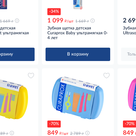
-34%
1 099
2 69
д
д
д
1 669
/шт
1 669
 детская
Зубная щетка детская
Зубная
t ультрамягкая
Curaprox Baby ультрамягкая 0-
Ultras
4 лет
орзину
В корзину
Толь
-70%
-70%
849
849
д
д
д
789
/шт
2 789