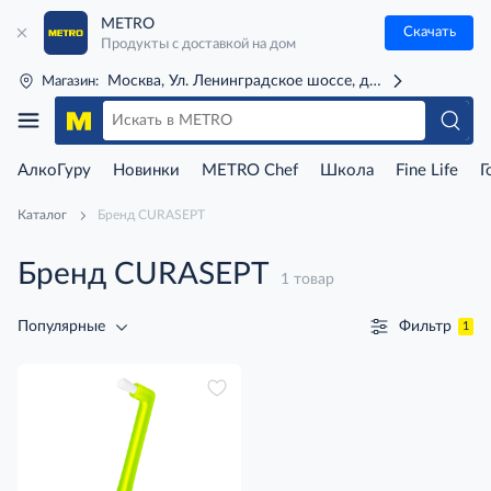
METRO
Скачать
Продукты с доставкой на дом
Москва, Ул. Ленинградское шоссе, д. 71Г (м. Речной 
Магазин:
АлкоГуру
Новинки
METRO Chef
Школа
Fine Life
Г
Каталог
Бренд CURASEPT
Бренд CURASEPT
1 товар
Фильтр
Популярные
1