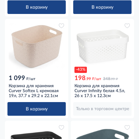
В корзину
В корзину
-43%
1 099
198
д
д
д
/шт
.99
/шт
348
.99
Корзина для хранения
Корзина для хранения
Curver Softex L кремовая
Curver Infinity белая 4.5л,
19л, 37.7 x 29.2 x 22.1см
26 x 17.5 x 12.3см
В корзину
Только в торговом центре