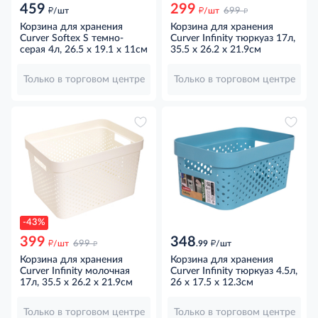
459
299
д
д
д
/шт
/шт
699
Корзина для хранения
Корзина для хранения
Curver Softex S темно-
Curver Infinity тюркуаз 17л,
серая 4л, 26.5 x 19.1 x 11см
35.5 x 26.2 x 21.9см
Только в торговом центре
Только в торговом центре
-43%
399
348
д
д
д
/шт
699
.99
/шт
Корзина для хранения
Корзина для хранения
Curver Infinity молочная
Curver Infinity тюркуаз 4.5л,
17л, 35.5 x 26.2 x 21.9см
26 x 17.5 x 12.3см
Только в торговом центре
Только в торговом центре