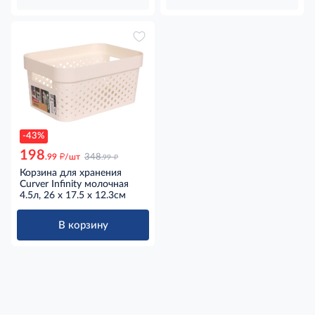
-43%
198
д
д
.99
/шт
348
.99
Корзина для хранения
Curver Infinity молочная
4.5л, 26 x 17.5 x 12.3см
В корзину