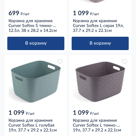
699
1 099
д
д
/шт
/шт
Корзина для хранения
Корзина для хранения
Curver Softex S темно-
Curver Softex L серая 19л,
серая 12.5л, 38 x 28.2 x
12.5л, 38 x 28.2 x 14.2см
37.7 x 29.2 x 22.1см
14.2см
В корзину
В корзину
1 099
1 099
д
д
/шт
/шт
Корзина для хранения
Корзина для хранения
Curver Softex L голубая
Curver Softex L темно-
19л, 37.7 x 29.2 x 22.1см
серая 19л, 37.7 x 29.2 x
19л, 37.7 x 29.2 x 22.1см
22.1см