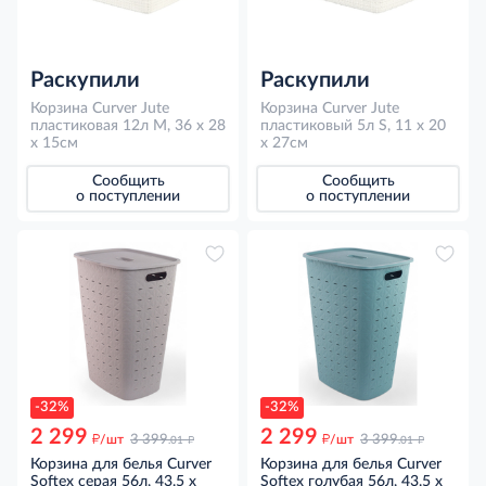
Раскупили
Раскупили
Корзина Curver Jute
Корзина Curver Jute
пластиковая 12л M, 36 x 28
пластиковый 5л S, 11 х 20
x 15см
х 27см
Сообщить
Сообщить
о поступлении
о поступлении
-32%
-32%
2 299
2 299
д
д
д
д
/шт
3 399
/шт
3 399
.01
.01
Корзина для белья Curver
Корзина для белья Curver
Softex серая 56л, 43.5 x
Softex голубая 56л, 43.5 x