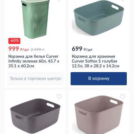
-60%
999
699
д
д
д
/шт
2 499
/шт
Корзина для белья Curver
Корзина для хранения
Infinity зеленая 60л, 43.7 x
Curver Softex S голубая
35.1 x 60.2см
12.5л, 38 x 28.2 x 14.2см
В корзину
Только в торговом центре