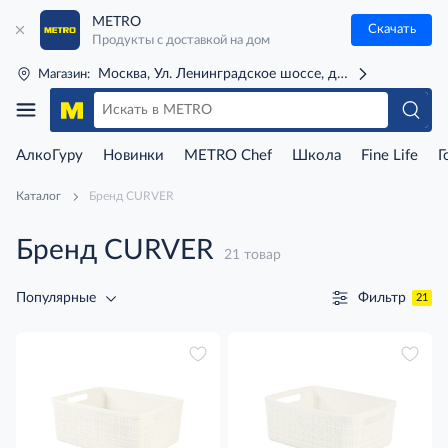
METRO
Скачать
Продукты с доставкой на дом
Москва, Ул. Ленинградское шоссе, д. 71Г (м. Речной 
Магазин:
АлкоГуру
Новинки
METRO Chef
Школа
Fine Life
Г
Каталог
Бренд CURVER
Бренд CURVER
21 товар
Фильтр
Популярные
21