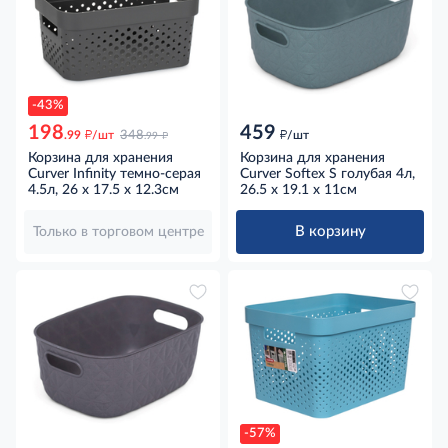
-43%
198
459
д
д
д
.99
/шт
348
/шт
.99
Корзина для хранения
Корзина для хранения
Curver Infinity темно-серая
Curver Softex S голубая 4л,
4.5л, 26 x 17.5 x 12.3см
26.5 x 19.1 x 11см
В корзину
Только в торговом центре
-57%