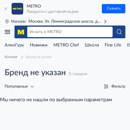
METRO
Скачать
Продукты с доставкой на дом
Москва, Ул. Ленинградское шоссе, д. 71Г (м. Речной 
Магазин:
АлкоГуру
Новинки
METRO Chef
Школа
Fine Life
Г
Каталог
Бренд не указан
Бренд не указан
0 товаров
Фильтр
Популярные
Мы ничего не нашли по выбранным параметрам