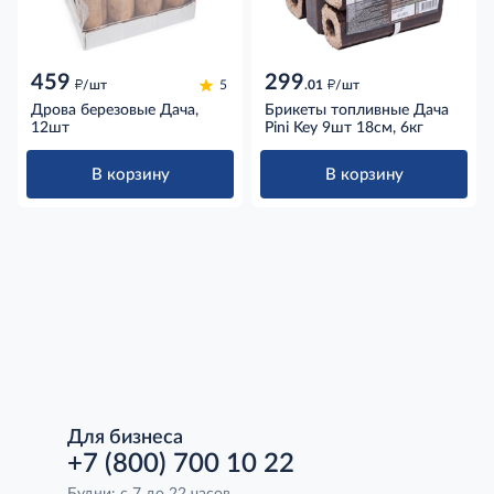
459
299
д
д
/шт
5
.01
/шт
Дрова березовые Дача,
Брикеты топливные Дача
12шт
Pini Key 9шт 18см, 6кг
В корзину
В корзину
Для бизнеса
+7 (800) 700 10 22