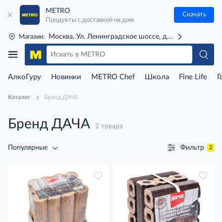
METRO
Скачать
Продукты с доставкой на дом
Москва, Ул. Ленинградское шоссе, д. 71Г (м. Речной 
Магазин:
АлкоГуру
Новинки
METRO Chef
Школа
Fine Life
Г
Каталог
Бренд ДАЧА
Бренд ДАЧА
2 товара
Фильтр
Популярные
2