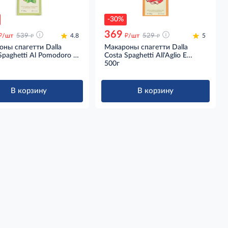
-30%
369
д
д
д
д
/шт
539
4.8
/шт
529
5
ны спагетти Dalla
Макароны спагетти Dalla
Spaghetti Al Pomodoro E
Costa Spaghetti All'Aglio E
i с томатами и
Peperoncino с чесноком и
500г
том, 500г
перцем, 500г
В корзину
В корзину