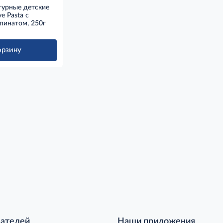
урные детские
ve Pasta с
пинатом, 250г
орзину
пателей
Наши приложения