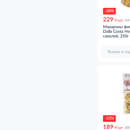
-28%
229
д
/шт
31
Макароны фиг
Dalla Costa Hel
свеклой, 250г
Только в т
-33%
189
д
/шт
28