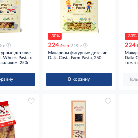
-30%
-30%
224
224
д
д
д
9
/шт
319
урные детские
Макароны фигурные детские
Макар
st Wheels Pasta с
Dalla Costa Farm Pasta, 250г
Dalla C
азиликом, 250г
томата
орзину
В корзину
Толь