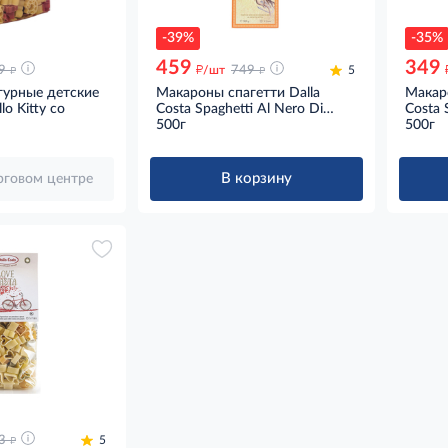
-39%
-35%
459
349
д
д
д
9
/шт
749
5
урные детские
Макароны спагетти Dalla
Макаро
lo Kitty со
Costa Spaghetti Al Nero Di
Costa 
Seppia с чернилами
500г
Spinac
500г
каракатицы, 500г
шпина
В корзину
орговом центре
д
3
5