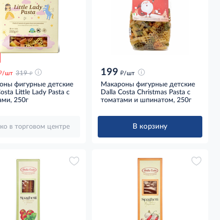
199
д
д
д
/шт
319
/шт
оны фигурные детские
Макароны фигурные детские
osta Little Lady Pasta с
Dalla Costa Christmas Pasta с
ми, 250г
томатами и шпинатом, 250г
В корзину
ко в торговом центре