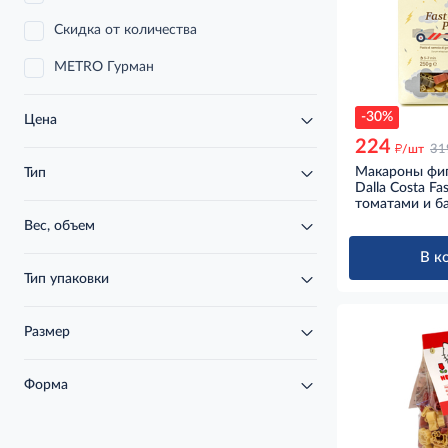
Скидка от количества
METRO Гурман
-30%
Цена
224
д
/шт
31
Макароны фиг
Тип
Dalla Costa Fa
томатами и б
Вес, объем
В к
Тип упаковки
Размер
Форма