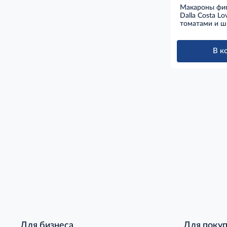
Макароны фиг
Dalla Costa Lo
томатами и ш
В к
Для бизнеса
Для поку