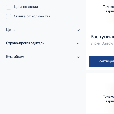
Цена по акции
Тольк
старш
Скидка от количества
Цена
Раскупил
Страна-производитель
Виски Darrow 
Вес, объем
Подтверд
Тольк
старш