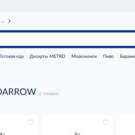
 вокзал)
Готовая еда
Десерты METRO
Мороженое
Пиво
Барани
 DARROW
6 товаров