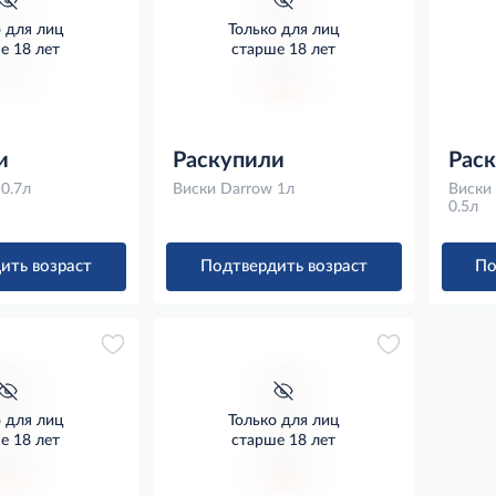
о для лиц
Только для лиц
е 18 лет
старше 18 лет
и
Раскупили
Рас
0.7л
Виски Darrow 1л
Виски
0.5л
ить возраст
Подтвердить возраст
По
о для лиц
Только для лиц
е 18 лет
старше 18 лет