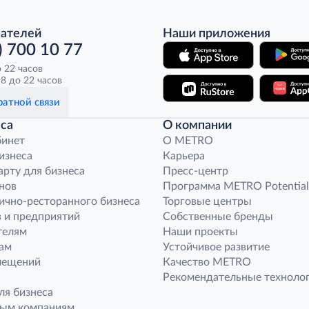
пателей
Наши приложения
) 700 10 77
о 22 часов
8 до 22 часов
атной связи
са
О компании
бинет
O METRO
бизнеса
Карьера
арту для бизнеса
Пресс-центр
нов
Программа METRO Potential
ично-ресторанного бизнеса
Торговые центры
 и предприятий
Собственные бренды
телям
Наши проекты
ам
Устойчивое развитие
мещений
Качество METRO
Рекомендательные техноло
ля бизнеса
ным компаниям