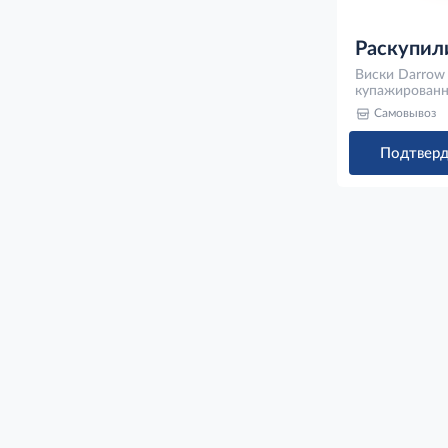
Раскупил
Виски Darrow
купажированн
Самовывоз
Подтверд