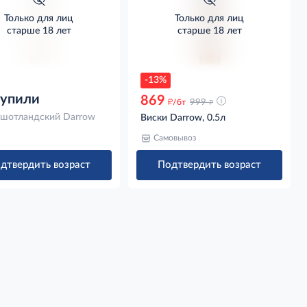
Только для лиц
Только для лиц
старше 18 лет
старше 18 лет
-13%
купили
869
д
д
/бт
999
 шотландский Darrow
Виски Darrow, 0.5л
Самовывоз
дтвердить возраст
Подтвердить возраст