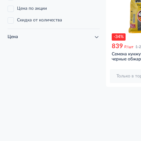
Цена по акции
Скидка от количества
-34%
Цена
839
д
/шт
1 
Семена кунжу
черные обжар
Только в т