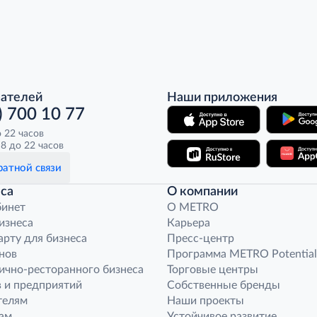
пателей
Наши приложения
) 700 10 77
о 22 часов
8 до 22 часов
атной связи
са
О компании
бинет
O METRO
бизнеса
Карьера
арту для бизнеса
Пресс-центр
нов
Программа METRO Potential
ично-ресторанного бизнеса
Торговые центры
 и предприятий
Собственные бренды
телям
Наши проекты
ам
Устойчивое развитие