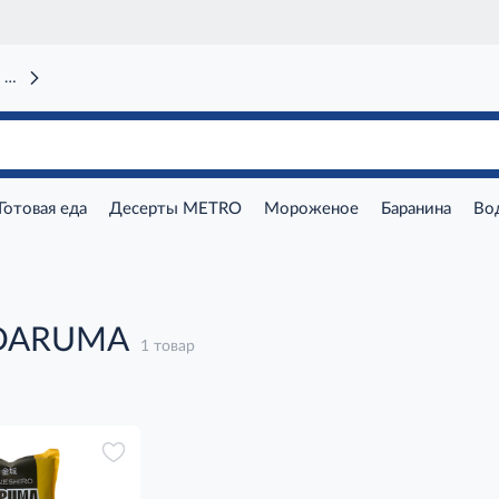
 вокзал)
Готовая еда
Десерты METRO
Мороженое
Баранина
Во
 DARUMA
1 товар