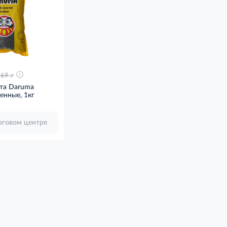
д
269
та Daruma
енные, 1кг
орговом центре