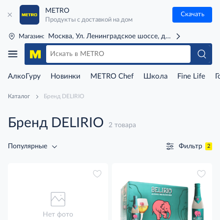
METRO
Скачать
Продукты с доставкой на дом
Москва, Ул. Ленинградское шоссе, д. 71Г (м. Речной 
Магазин:
АлкоГуру
Новинки
METRO Chef
Школа
Fine Life
Г
Каталог
Бренд DELIRIO
Бренд DELIRIO
2 товара
Фильтр
Популярные
2
Нет фото