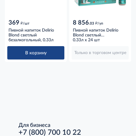
369
8 856
д
д
/шт
.03
/уп
Пивной напиток Delirio
Пивной напиток Delirio
Blond светлый
Blond светлый
безалкогольный, 0.33л
безалкогольный, 0.33л x 24
0.33л x 24 шт
шт
В корзину
Только в торговом центре
Для бизнеса
+7 (800) 700 10 22