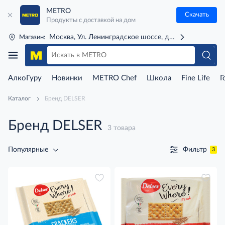
METRO
Скачать
Продукты с доставкой на дом
Москва, Ул. Ленинградское шоссе, д. 71Г (м. Речной 
Магазин:
АлкоГуру
Новинки
METRO Chef
Школа
Fine Life
Г
Каталог
Бренд DELSER
Бренд DELSER
3 товара
Фильтр
Популярные
3