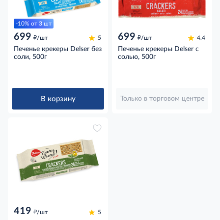
-10% от 3 шт
699
699
д
д
/шт
5
/шт
4.4
Печенье крекеры Delser без
Печенье крекеры Delser с
соли, 500г
солью, 500г
В корзину
Только в торговом центре
419
д
/шт
5