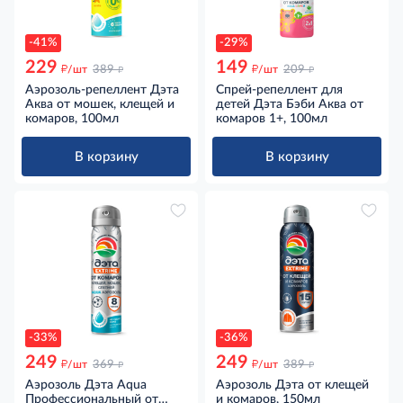
-41%
-29%
229
149
д
д
д
д
/шт
389
/шт
209
Аэрозоль-репеллент Дэта
Спрей-репеллент для
Аква от мошек, клещей и
детей Дэта Бэби Аква от
комаров, 100мл
комаров 1+, 100мл
В корзину
В корзину
-33%
-36%
249
249
д
д
д
д
/шт
369
/шт
389
Аэрозоль Дэта Aqua
Аэрозоль Дэта от клещей
Профессиональный от
и комаров, 150мл