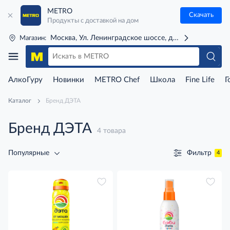
METRO
Скачать
Продукты с доставкой на дом
Москва, Ул. Ленинградское шоссе, д. 71Г (м. Речной 
Магазин:
АлкоГуру
Новинки
METRO Chef
Школа
Fine Life
Г
Каталог
Бренд ДЭТА
Бренд ДЭТА
4 товара
Фильтр
Популярные
4