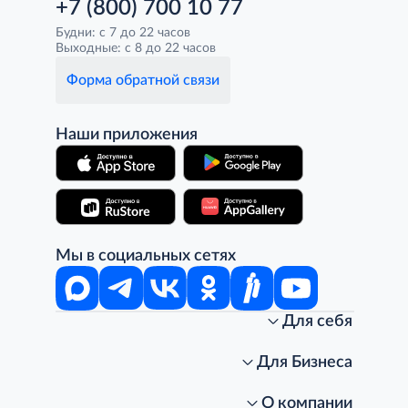
+7 (800) 700 10 77
Будни: с 7 до 22 часов
Выходные: с 8 до 22 часов
Форма обратной связи
Наши приложения
Мы в социальных сетях
Для себя
Интернет-магазин
Стань клиентом METRO
Для Бизнеса
Акции, скидки, распродажи
Личный кабинет
Доставка клиентам
Заказ для бизнеса
О компании