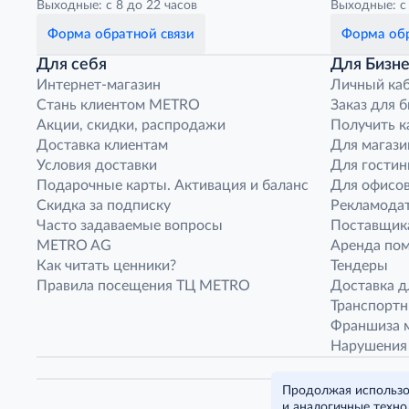
Выходные: с 8 до 22 часов
Выходные: с 
Форма обратной связи
Форма обр
Для себя
Для Бизне
Интернет-магазин
Личный ка
Стань клиентом METRO
Заказ для 
Акции, скидки, распродажи
Получить к
Доставка клиентам
Для магази
Условия доставки
Для гостин
Подарочные карты. Активация и баланс
Для офисов
Скидка за подписку
Рекламода
Часто задаваемые вопросы
Поставщик
METRO AG
Аренда по
Как читать ценники?
Тендеры
Правила посещения ТЦ METRO
Доставка д
Транспорт
Франшиза м
Нарушения
Продолжая использов
и аналогичные техно