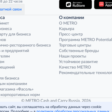
8 до 22 часов
атной связи
са
О компании
бинет
O METRO
бизнеса
Карьера
арту для бизнеса
Пресс-центр
нов
Программа METRO Potential
ично-ресторанного бизнеса
Торговые центры
 и предприятий
Собственные бренды
телям
Наши проекты
ам
Устойчивое развитие
мещений
Качество METRO
Рекомендательные техноло
ля бизнеса
ным компаниям
агазина «Фасоль»
 корпоративных норм
© METRO Cash and Carry Russia, 2026
ать сайт, вы соглашаетесь на обработку данных через cookie
логии. Подробнее — в
политиках обработки персональных данных