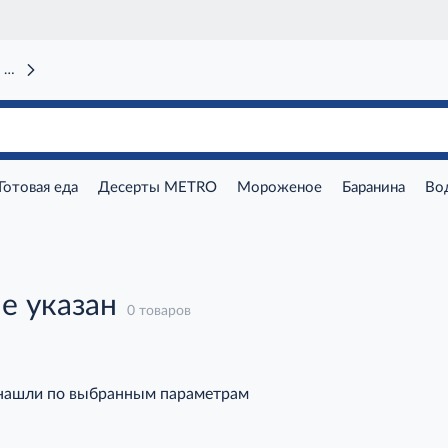
 вокзал)
Готовая еда
Десерты METRO
Мороженое
Баранина
Во
е указан
0 товаров
 нашли по выбранным параметрам