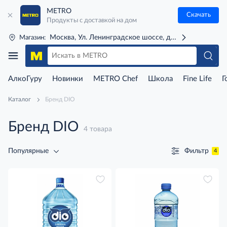
METRO
Скачать
Продукты с доставкой на дом
Москва, Ул. Ленинградское шоссе, д. 71Г (м. Речной 
Магазин:
АлкоГуру
Новинки
METRO Chef
Школа
Fine Life
Г
Каталог
Бренд DIO
Бренд DIO
4 товара
Фильтр
Популярные
4