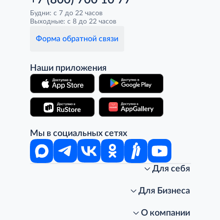
+7 (800) 700 10 77
Будни: с 7 до 22 часов
Выходные: с 8 до 22 часов
Форма обратной связи
Наши приложения
Мы в социальных сетях
Для себя
Интернет-магазин
Стань клиентом METRO
Для Бизнеса
Акции, скидки, распродажи
Личный кабинет
Доставка клиентам
Заказ для бизнеса
О компании