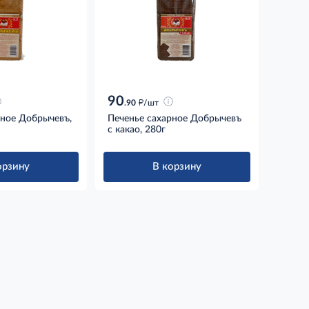
90
д
.90
/шт
рное Добрычевъ,
Печенье сахарное Добрычевъ
с какао, 280г
орзину
В корзину