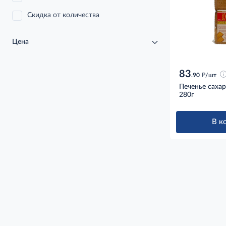
Скидка от количества
Цена
83
д
.90
/шт
Печенье саха
280г
В к