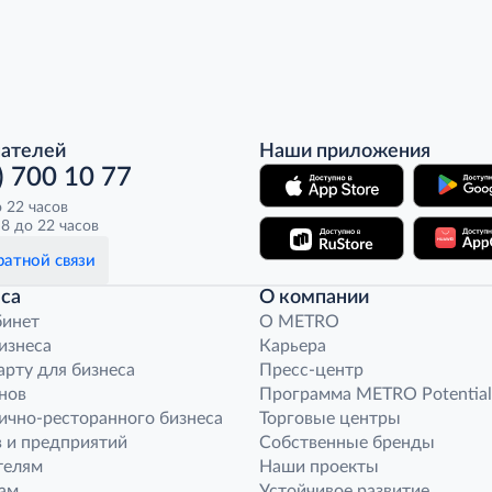
пателей
Наши приложения
) 700 10 77
о 22 часов
8 до 22 часов
атной связи
са
О компании
бинет
O METRO
бизнеса
Карьера
арту для бизнеса
Пресс-центр
нов
Программа METRO Potential
ично-ресторанного бизнеса
Торговые центры
 и предприятий
Собственные бренды
телям
Наши проекты
ам
Устойчивое развитие