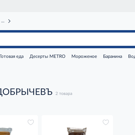
 вокзал)
Готовая еда
Десерты METRO
Мороженое
Баранина
Во
 ДОБРЫЧЕВЪ
2 товара