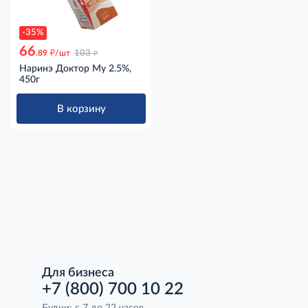
-35%
66
д
д
.89
/шт
103
Наринэ Доктор Му 2.5%,
450г
В корзину
Для бизнеса
+7 (800) 700 10 22