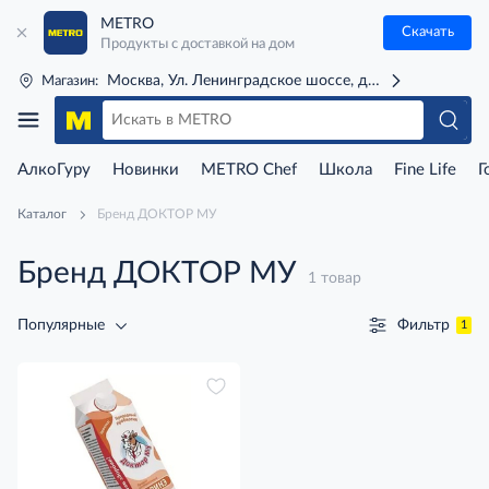
METRO
Скачать
Продукты с доставкой на дом
Москва, Ул. Ленинградское шоссе, д. 71Г (м. Речной 
Магазин:
АлкоГуру
Новинки
METRO Chef
Школа
Fine Life
Г
Каталог
Бренд ДОКТОР МУ
Бренд ДОКТОР МУ
1 товар
Фильтр
Популярные
1