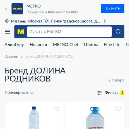
METRO
Скачать
Продукты с доставкой на дом
Москва, Ул. Ленинградское шоссе, д. 71Г (м. Речной 
Магазин:
АлкоГуру
Новинки
METRO Chef
Школа
Fine Life
Г
Каталог
Бренд ДОЛИНА РОДНИКОВ
Бренд ДОЛИНА
РОДНИКОВ
2 товара
Фильтр
Популярные
2