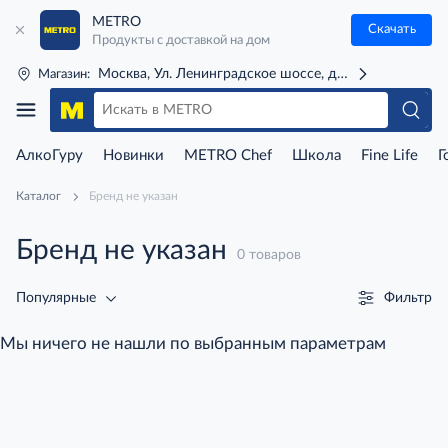
METRO
Скачать
Продукты с доставкой на дом
Москва, Ул. Ленинградское шоссе, д. 71Г (м. Речной 
Магазин:
АлкоГуру
Новинки
METRO Chef
Школа
Fine Life
Г
Каталог
Бренд не указан
Бренд не указан
0 товаров
Фильтр
Популярные
Мы ничего не нашли по выбранным параметрам