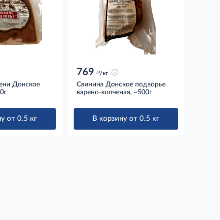
769
д
/кг
чени Донское
Свинина Донское подворье
0г
варено-копченая, ~500г
у от 0.5 кг
В корзину от 0.5 кг