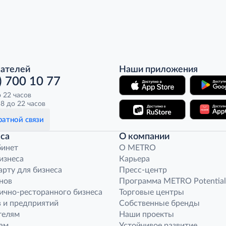
пателей
Наши приложения
) 700 10 77
о 22 часов
8 до 22 часов
атной связи
са
О компании
бинет
O METRO
бизнеса
Карьера
арту для бизнеса
Пресс-центр
нов
Программа METRO Potential
ично-ресторанного бизнеса
Торговые центры
 и предприятий
Собственные бренды
телям
Наши проекты
ам
Устойчивое развитие