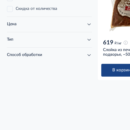
Скидка от количества
Цена
Тип
619
д
/кг
Слойка из пе
подворье, ~50
Способ обработки
В корзин