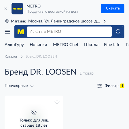
METRO
Скачать
Продукты с доставкой на дом
Москва, Ул. Ленинградское шоссе, д. 71Г (м. Речной 
Магазин:
АлкоГуру
Новинки
METRO Chef
Школа
Fine Life
Г
Каталог
Бренд DR. LOOSEN
Бренд DR. LOOSEN
1 товар
Фильтр
Популярные
1
Только для лиц
старше 18 лет