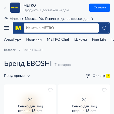
METRO
Скачать
Продукты с доставкой на дом
Москва, Ул. Ленинградское шоссе, д. 71Г (м. Речной 
Магазин:
АлкоГуру
Новинки
METRO Chef
Школа
Fine Life
Г
Каталог
Бренд EBOSHI
Бренд EBOSHI
7 товаров
Фильтр
Популярные
7
Только для лиц
Только для лиц
старше 18 лет
старше 18 лет