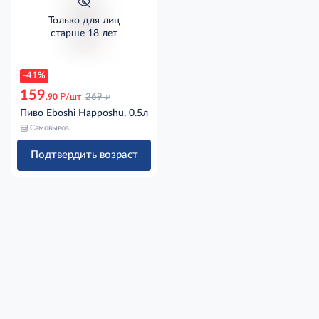
Только для лиц
старше 18 лет
-41%
159
д
д
.90
/шт
269
Пиво Eboshi Happoshu, 0.5л
Самовывоз
Подтвердить возраст