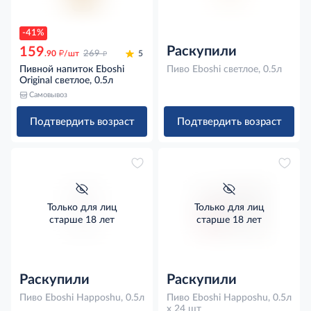
-41%
Раскупили
159
д
д
.90
/шт
269
5
Пивной напиток Eboshi
Пиво Eboshi светлое, 0.5л
Original светлое, 0.5л
Самовывоз
Подтвердить возраст
Подтвердить возраст
Только для лиц
Только для лиц
старше 18 лет
старше 18 лет
Раскупили
Раскупили
Пиво Eboshi Happoshu, 0.5л
Пиво Eboshi Happoshu, 0.5л
x 24 шт