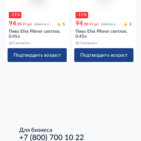
-11%
-11%
94
94
д
д
д
д
.90
/шт
106
5
.90
/шт
106
5
.90
.90
Пиво Efes Pilsner светлое,
Пиво Efes Pilsner светлое,
0.45л
0.45л
Самовывоз
Самовывоз
Подтвердить возраст
Подтвердить возраст
Для бизнеса
+7 (800) 700 10 22