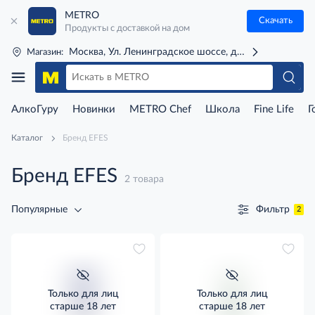
METRO
Скачать
Продукты с доставкой на дом
Москва, Ул. Ленинградское шоссе, д. 71Г (м. Речной 
Магазин:
АлкоГуру
Новинки
METRO Chef
Школа
Fine Life
Г
Каталог
Бренд EFES
Бренд EFES
2 товара
Фильтр
Популярные
2
Только для лиц
Только для лиц
старше 18 лет
старше 18 лет