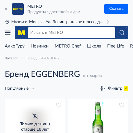
METRO
Скачать
Продукты с доставкой на дом
Москва, Ул. Ленинградское шоссе, д. 71Г (м. Речной 
Магазин:
АлкоГуру
Новинки
METRO Chef
Школа
Fine Life
Г
Каталог
Бренд EGGENBERG
Бренд EGGENBERG
6 товаров
Фильтр
Популярные
6
Только для лиц
старше 18 лет