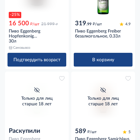
-25%
16 500
319
д
д
д
/шт
21 999
.99
/шт
4.9
Пиво Eggenberg
Пиво Eggenberg Freiber
Hopfenkonig
безалкогольное, 0.33л
фильтрованное светлое,
30л
30л
Самовывоз
Подтвердить возраст
В корзину
Только для лиц
Только для лиц
старше 18 лет
старше 18 лет
Раскупили
589
д
/шт
5
Пиво Eggenberg
Пиво Eggenberg Samichlaus