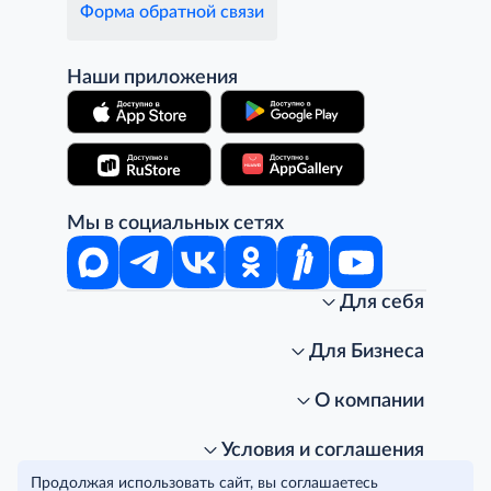
Форма обратной связи
Наши приложения
Мы в социальных сетях
Для себя
Интернет-магазин
Стань клиентом METRO
Для Бизнеса
Акции, скидки, распродажи
Личный кабинет
Доставка клиентам
Заказ для бизнеса
О компании
Условия доставки
Получить карту для бизнеса
O METRO
Подарочные карты. Активация и баланс
Для магазинов
Карьера
Условия и соглашения
Скидка за подписку
Для гостинично-ресторанного бизнеса
Пресс-центр
Политика конфиденциальности
© METRO Cash and Carry Russia, 2026
Продолжая использовать сайт, вы соглашаетесь