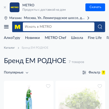
METRO
Скачать
Продукты с доставкой на дом
Москва, Ул. Ленинградское шоссе, д. 71Г (м. Речной 
Магазин:
АлкоГуру
Новинки
METRO Chef
Школа
Fine Life
Г
Каталог
Бренд ЕМ РОДНОЕ
Бренд ЕМ РОДНОЕ
7 товаров
Фильтр
Популярные
7