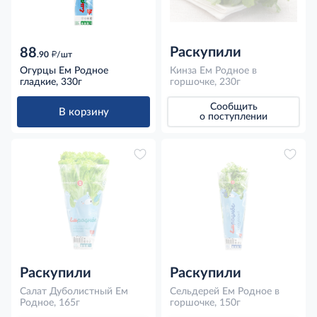
Раскупили
88
д
.90
/шт
Огурцы Ем Родное
Кинза Ем Родное в
гладкие, 330г
горшочке, 230г
Сообщить
В корзину
о поступлении
Раскупили
Раскупили
Салат Дуболистный Ем
Сельдерей Ем Родное в
Родное, 165г
горшочке, 150г