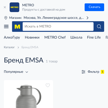
METRO
Скачать
Продукты с доставкой на дом
Москва, Ул. Ленинградское шоссе, д. 71Г (м. Речной 
Магазин:
АлкоГуру
Новинки
METRO Chef
Школа
Fine Life
Г
Каталог
Бренд EMSA
Бренд EMSA
1 товар
Фильтр
Популярные
1