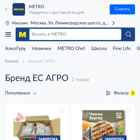
METRO
Скачать
Продукты с доставкой на дом
Москва, Ул. Ленинградское шоссе, д. 71Г (м. Речной 
Магазин:
АлкоГуру
Новинки
METRO Chef
Школа
Fine Life
Г
Каталог
Бренд ЕС АГРО
Бренд ЕС АГРО
2 товара
Фильтр
Популярные
2