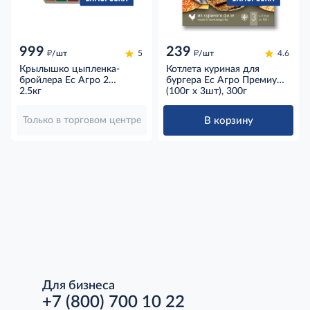
999
239
д
д
/шт
5
/шт
4.6
Крылышко цыпленка-
Котлета куриная для
бройлера Ес Агро 2
бургера Ес Агро Премиум
фаланги замороженное,
2.5кг
Чикен-бургер
(100г х 3шт), 300г
2.5кг
замороженная (100г х
3шт), 300г
В корзину
Только в торговом центре
Для бизнеса
+7 (800) 700 10 22