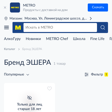
METRO
Скачать
Продукты с доставкой на дом
Москва, Ул. Ленинградское шоссе, д. 71Г (м. Речной 
Магазин:
АлкоГуру
Новинки
METRO Chef
Школа
Fine Life
Г
Каталог
Бренд ЭШЕРА
Бренд ЭШЕРА
1 товар
Фильтр
Популярные
1
Только для лиц
старше 18 лет