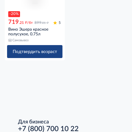
-20%
719
д
д
.21
/бт
899
5
.01
Вино Эшера красное
полусухое, 0.75л
Самовывоз
Подтвердить возраст
Для бизнеса
+7 (800) 700 10 22