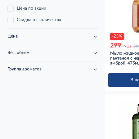
Цена по акции
Скидка от количества
-23%
Цена
299
д
/шт
38
Вес, объем
Мыло жидкое 
пантенол с ч
амброй, 475м
Группа ароматов
В к