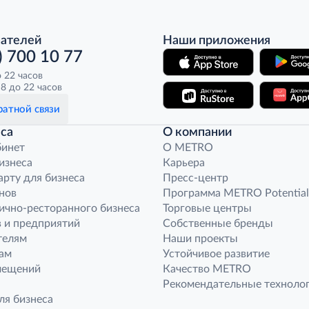
пателей
Наши приложения
) 700 10 77
о 22 часов
8 до 22 часов
атной связи
са
О компании
бинет
O METRO
бизнеса
Карьера
арту для бизнеса
Пресс-центр
нов
Программа METRO Potential
ично-ресторанного бизнеса
Торговые центры
 и предприятий
Собственные бренды
телям
Наши проекты
ам
Устойчивое развитие
мещений
Качество METRO
Рекомендательные техноло
ля бизнеса