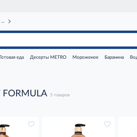
 вокзал)
Готовая еда
Десерты METRO
Мороженое
Баранина
Во
F FORMULA
5 товаров