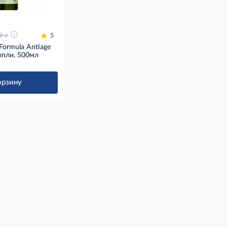
д
9
5
ormula Antiage
опли, 500мл
орзину