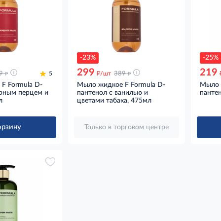
-23%
-25%
299
219
д
д
д
9
5
/шт
389
F Formula D-
Мыло жидкое F Formula D-
Мыло 
ерным перцем и
пантенол с ванилью и
панте
л
цветами табака, 475мл
орзину
Только в торговом центре