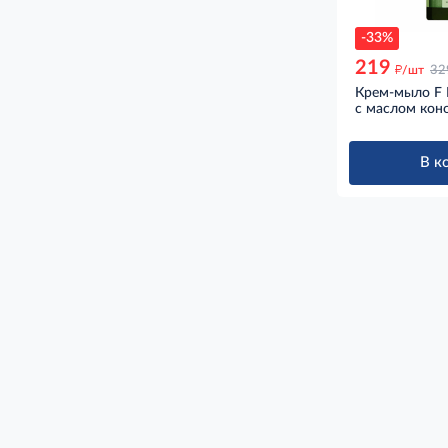
-33%
219
д
/шт
32
Крем-мыло F F
с маслом кон
В к