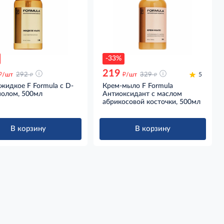
-33%
219
д
д
д
д
/шт
292
/шт
329
5
жидкое F Formula с D-
Крем-мыло F Formula
нолом, 500мл
Антиоксидант с маслом
абрикосовой косточки, 500мл
В корзину
В корзину