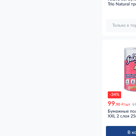
Trio Natural т
Только в т
-34%
99
д
.90
/шт
1
Бумажные пол
XXL 2 слоя 25
В к