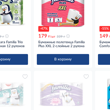
-47%
-55%
179
149
д
д
д
9
/шт
339
га Familia Trio
Бумажные полотенца Familia
Бумаж
йная 12 рулонов
Plus XXL 2-слойные 2 рулона
Comfor
орзину
В корзину