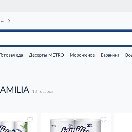
 вокзал)
Готовая еда
Десерты METRO
Мороженое
Баранина
Во
FAMILIA
13 товаров