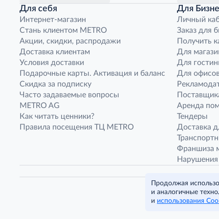
Для себя
Для Бизне
Интернет-магазин
Личный ка
Стань клиентом METRO
Заказ для 
Акции, скидки, распродажи
Получить к
Доставка клиентам
Для магази
Условия доставки
Для гостин
Подарочные карты. Активация и баланс
Для офисов
Скидка за подписку
Рекламода
Часто задаваемые вопросы
Поставщик
METRO AG
Аренда по
Как читать ценники?
Тендеры
Правила посещения ТЦ METRO
Доставка д
Транспорт
Франшиза м
Нарушения
Продолжая использов
и аналогичные техно
и
использования Coo