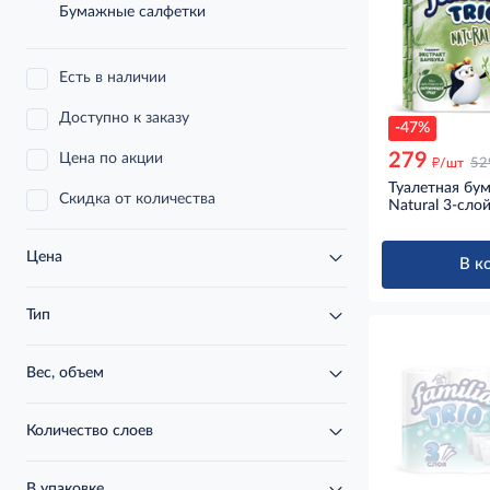
Бумажные салфетки
Есть в наличии
Доступно к заказу
-47%
279
Цена по акции
д
/шт
52
Туалетная бума
Скидка от количества
Natural 3-сло
Цена
В к
Тип
Вес, объем
Количество слоев
В упаковке