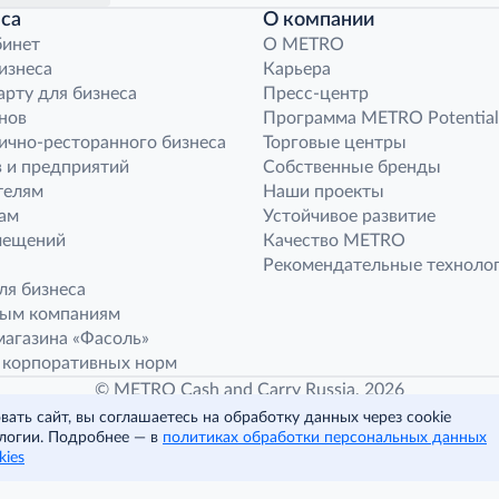
са
О компании
бинет
O METRO
бизнеса
Карьера
арту для бизнеса
Пресс-центр
нов
Программа METRO Potential
ично-ресторанного бизнеса
Торговые центры
 и предприятий
Собственные бренды
телям
Наши проекты
ам
Устойчивое развитие
мещений
Качество METRO
Рекомендательные техноло
ля бизнеса
ным компаниям
агазина «Фасоль»
 корпоративных норм
© METRO Cash and Carry Russia, 2026
ать сайт, вы соглашаетесь на обработку данных через cookie
логии. Подробнее — в
политиках обработки персональных данных
Читать полностью
kies