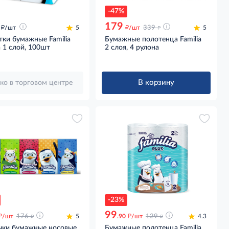
-47%
179
д
д
д
/шт
5
/шт
339
5
ки бумажные Familia
Бумажные полотенца Familia
 1 слой, 100шт
2 слоя, 4 рулона
В корзину
ко в торговом центре
-23%
99
д
д
д
д
/шт
176
5
.90
/шт
129
4.3
чки бумажные носовые
Бумажные полотенца Familia