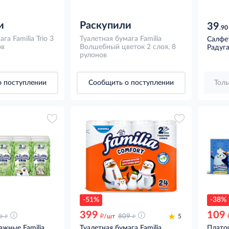
и
Раскупили
39
.90
га Familia Trio 3
Туалетная бумага Familia
Салфет
ов
Волшебный цветок 2 слоя, 8
Радуга
рулонов
 поступлении
Сообщить о поступлении
Толь
-51%
-38%
399
109
д
д
д
/шт
809
5
90
ажные Familia
Туалетная бумага Familia
Плато