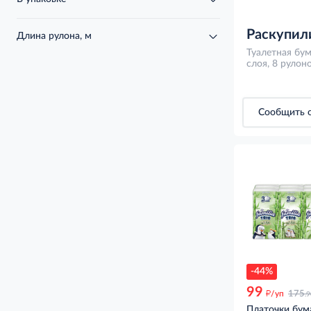
Раскупил
Длина рулона, м
Туалетная бума
слоя, 8 рулон
Сообщить о
-44%
99
д
/уп
175
.
Платочки бум