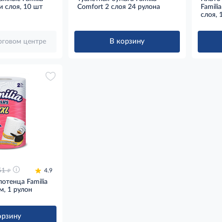
ри слоя, 10 шт
Comfort 2 слоя 24 рулона
Famili
слоя, 
В корзину
орговом центре
д
51
4.9
отенца Familia
м, 1 рулон
орзину