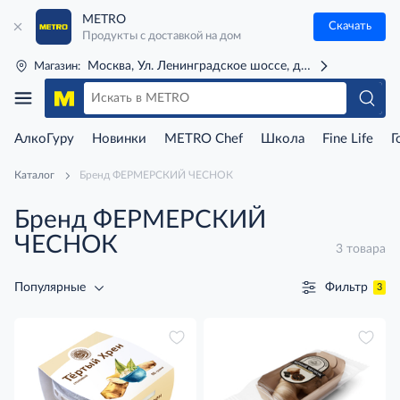
METRO
Скачать
Продукты с доставкой на дом
Москва, Ул. Ленинградское шоссе, д. 71Г (м. Речной 
Магазин:
АлкоГуру
Новинки
METRO Chef
Школа
Fine Life
Г
Каталог
Бренд ФЕРМЕРСКИЙ ЧЕСНОК
Бренд ФЕРМЕРСКИЙ
ЧЕСНОК
3 товара
Фильтр
Популярные
3