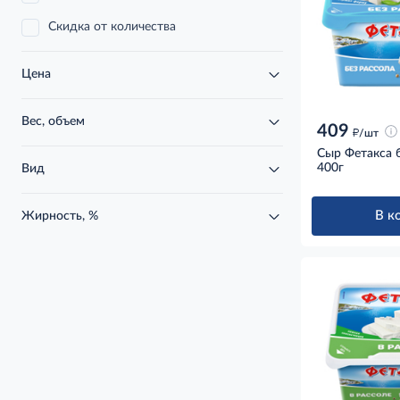
Скидка от количества
Цена
Вес, объем
409
д
/шт
Сыр Фетакса б
400г
Вид
В к
Жирность, %