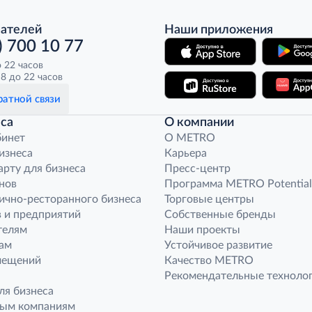
пателей
Наши приложения
) 700 10 77
о 22 часов
8 до 22 часов
атной связи
са
О компании
бинет
O METRO
бизнеса
Карьера
арту для бизнеса
Пресс-центр
нов
Программа METRO Potential
ично-ресторанного бизнеса
Торговые центры
 и предприятий
Собственные бренды
телям
Наши проекты
ам
Устойчивое развитие
мещений
Качество METRO
Рекомендательные техноло
ля бизнеса
ным компаниям