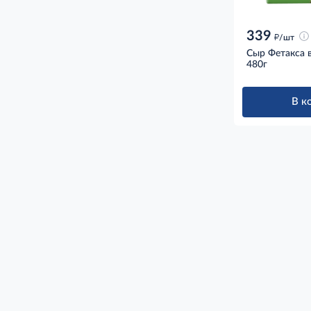
339
д
/шт
Сыр Фетакса в
480г
В к