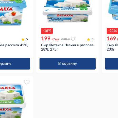
-16%
-11%
199
169
д
д
5
/шт
238
5
ез рассола 45%,
Сыр Фетакса Легкая в рассоле
Сыр Фе
28%, 275г
200г
орзину
В корзину