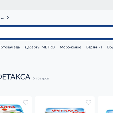
 вокзал)
Готовая еда
Десерты METRO
Мороженое
Баранина
Во
ФЕТАКСА
5 товаров