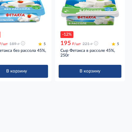
-12%
195
д
д
д
д
/шт
189
5
/шт
221
5
такса без рассола 45%,
Сыр Фетакса в рассоле 45%,
250г
В корзину
В корзину