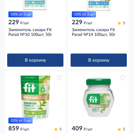
-10% от 3 шт
-10% от 3 шт
229
229
д
д
/шт
/шт
5
Заменитель сахара Fit
Заменитель сахара Fit
Parad №10 100шт, 50г
Parad №14 100шт, 50г
В корзину
В корзину
-10% от 3 шт
859
409
д
д
/шт
5
/шт
5