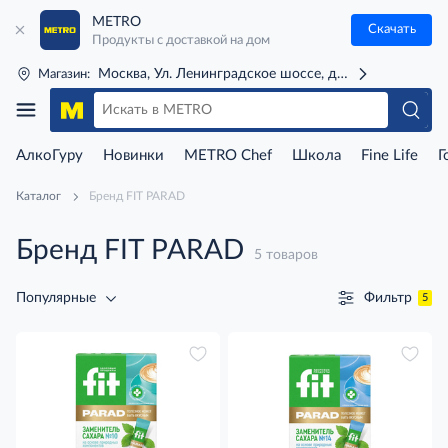
METRO
Скачать
Продукты с доставкой на дом
Москва, Ул. Ленинградское шоссе, д. 71Г (м. Речной 
Магазин:
АлкоГуру
Новинки
METRO Chef
Школа
Fine Life
Г
Каталог
Бренд FIT PARAD
Бренд FIT PARAD
5 товаров
Фильтр
Популярные
5