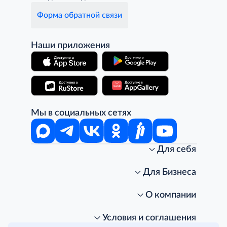
Форма обратной связи
Наши приложения
Мы в социальных сетях
Для себя
Интернет-магазин
Стань клиентом METRO
Для Бизнеса
Акции, скидки, распродажи
Личный кабинет
Доставка клиентам
Заказ для бизнеса
О компании
Условия доставки
Получить карту для бизнеса
O METRO
Подарочные карты. Активация и баланс
Для магазинов
Карьера
Условия и соглашения