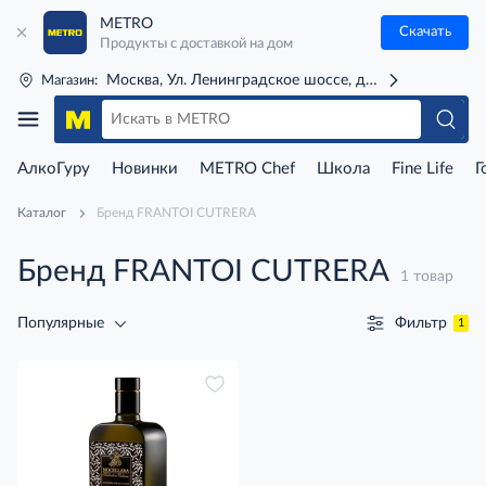
METRO
Скачать
Продукты с доставкой на дом
Москва, Ул. Ленинградское шоссе, д. 71Г (м. Речной 
Магазин:
АлкоГуру
Новинки
METRO Chef
Школа
Fine Life
Г
Каталог
Бренд FRANTOI CUTRERA
Бренд FRANTOI CUTRERA
1 товар
Фильтр
Популярные
1