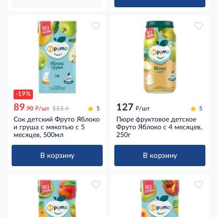
-19%
89
127
д
д
д
.90
/шт
111
5
/шт
5
Сок детский Фруто Яблоко
Пюре фруктовое детское
и груша с мякотью с 5
Фруто Яблоко с 4 месяцев,
месяцев, 500мл
250г
В корзину
В корзину