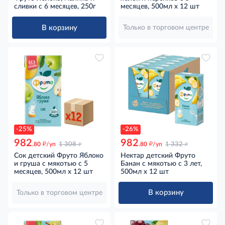
сливки с 6 месяцев, 250г
месяцев, 500мл х 12 шт
В корзину
Только в торговом центре
-25%
-26%
982
982
д
д
д
д
.80
/уп
1 308
.80
/уп
1 332
Сок детский Фруто Яблоко
Нектар детский Фруто
и груша с мякотью с 5
Банан с мякотью с 3 лет,
месяцев, 500мл х 12 шт
500мл х 12 шт
В корзину
Только в торговом центре