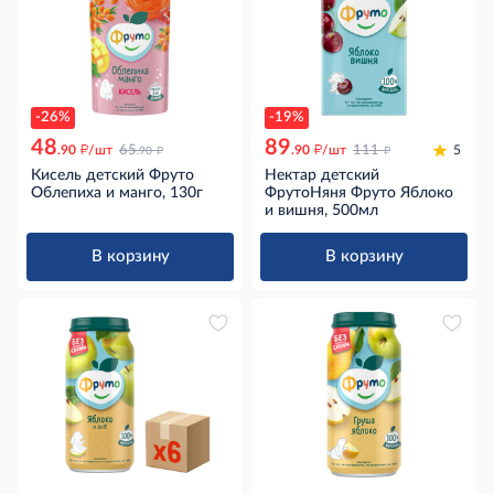
-26%
-19%
48
89
д
д
д
д
.90
/шт
65
.90
/шт
111
5
.90
Кисель детский Фруто
Нектар детский
Облепиха и манго, 130г
ФрутоНяня Фруто Яблоко
и вишня, 500мл
В корзину
В корзину