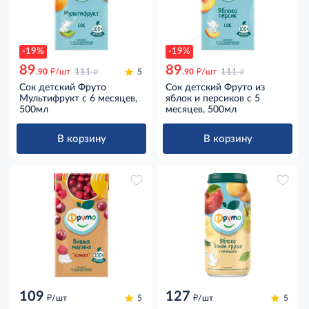
-19%
-19%
89
89
д
д
д
д
.90
/шт
111
5
.90
/шт
111
Сок детский Фруто
Сок детский Фруто из
Мультифрукт с 6 месяцев,
яблок и персиков с 5
500мл
месяцев, 500мл
В корзину
В корзину
109
127
д
д
/шт
5
/шт
5