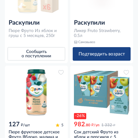
Раскупили
Раскупили
Пюре Фруто Из яблок и
Ликер Fruto Strawberry,
груш с 5 месяцев, 250г
0.5л
Самовывоз
Сообщить
Подтвердить возраст
о поступлении
-26%
127
982
д
д
д
/шт
5
.80
/уп
1 332
Пюре фруктовое детское
Сок детский Фруто из
Фруто Яблоко, малина и
яблок и персиков с 5