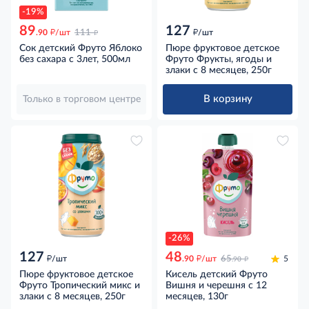
-19%
89
127
д
д
д
.90
/шт
111
/шт
Сок детский Фруто Яблоко
Пюре фруктовое детское
без сахара с 3лет, 500мл
Фруто Фрукты, ягоды и
злаки с 8 месяцев, 250г
В корзину
Только в торговом центре
-26%
127
48
д
д
д
/шт
.90
/шт
65
5
.90
Пюре фруктовое детское
Кисель детский Фруто
Фруто Тропический микс и
Вишня и черешня с 12
злаки с 8 месяцев, 250г
месяцев, 130г