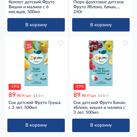
Компот детский Фруто
Пюре фруктовое детское
Вишня и малина с 6
Фруто Яблоко, банан,
месяцев, 500мл
груша и печенье с 6
250г
месяцев, 250г
В корзину
В корзину
-19%
-19%
89
89
д
д
д
д
.90
/шт
111
.90
/шт
111
Сок детский Фруто Груша
Сок детский Фруто Банан,
с 3 лет, 500мл
яблоко, вишня и малина с
3 лет, 500мл
В корзину
В корзину