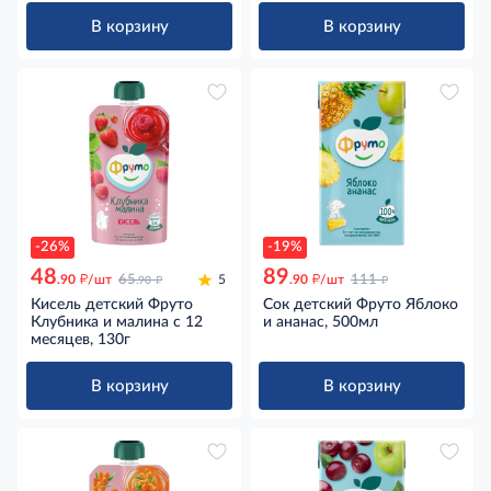
В корзину
В корзину
-26%
-19%
48
89
д
д
д
д
.90
/шт
65
5
.90
/шт
111
.90
Кисель детский Фруто
Сок детский Фруто Яблоко
Клубника и малина с 12
и ананас, 500мл
месяцев, 130г
В корзину
В корзину