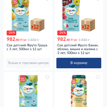
-26%
-26%
982
982
д
д
д
д
.80
/уп
1 332
.80
/уп
1 332
Сок детский Фруто Груша
Сок детский Фруто Банан,
с 3 лет, 500мл х 12 шт
яблоко, вишня и малина с
3 лет, 500мл х 12 шт
В корзину
Только в торговом центре