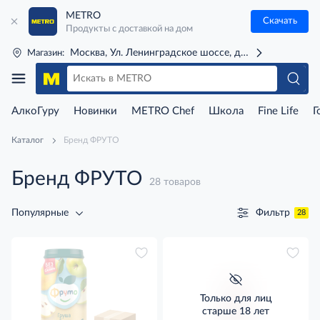
METRO
Скачать
Продукты с доставкой на дом
Москва, Ул. Ленинградское шоссе, д. 71Г (м. Речной 
Магазин:
АлкоГуру
Новинки
METRO Chef
Школа
Fine Life
Г
Каталог
Бренд ФРУТО
Бренд ФРУТО
28 товаров
Фильтр
Популярные
28
Только для лиц
старше 18 лет