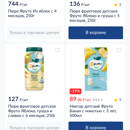
744
136
д
д
/уп
/шт
5
Пюре Фруто Из яблок с 4
Пюре фруктовое детское
месяцев, 250г
Фруто Яблоко и груша с 5
месяцев, 250г
В корзину
Только в торговом центре
-19%
127
89
д
д
д
/шт
.90
/шт
111
5
Пюре фруктовое детское
Нектар детский Фруто
Фруто Яблоко, груша и
Банан с мякотью с 3 лет,
сливки с 6 месяцев, 250г
500мл
В корзину
Только в торговом центре