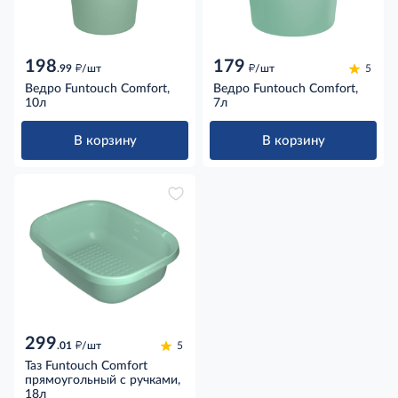
198
179
д
д
.99
/шт
/шт
5
Ведро Funtouch Comfort,
Ведро Funtouch Comfort,
10л
7л
В корзину
В корзину
299
д
.01
/шт
5
Таз Funtouch Comfort
прямоугольный с ручками,
18л