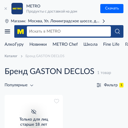
METRO
Скачать
Продукты с доставкой на дом
Москва, Ул. Ленинградское шоссе, д. 71Г (м. Речной 
Магазин:
АлкоГуру
Новинки
METRO Chef
Школа
Fine Life
Г
Каталог
Бренд GASTON DECLOS
Бренд GASTON DECLOS
1 товар
Фильтр
Популярные
1
Только для лиц
старше 18 лет