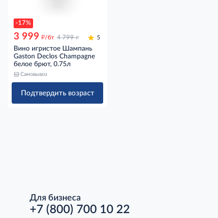
-17%
3 999
д
д
/бт
4 799
5
Вино игристое Шампань
Gaston Declos Champagne
белое брют, 0.75л
Самовывоз
Подтвердить возраст
Для бизнеса
+7 (800) 700 10 22