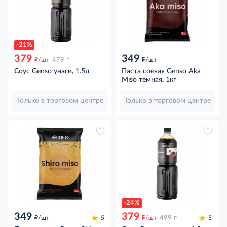
-21%
379
349
д
д
д
/шт
479
/шт
Соус Genso унаги, 1.5л
Паста соевая Genso Aka
Miso темная, 1кг
Только в торговом центре
Только в торговом центре
-24%
349
379
д
д
д
/шт
5
/шт
499
5