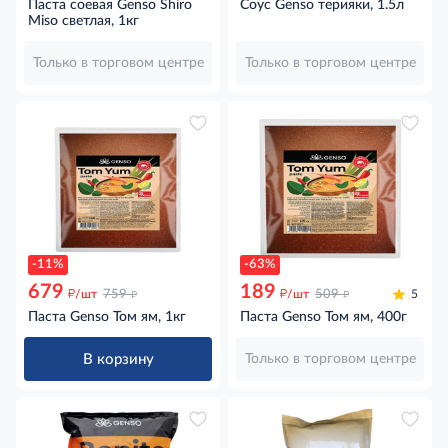
Паста соевая Genso Shiro
Соус Genso терияки, 1.5л
Miso светлая, 1кг
Только в торговом центре
Только в торговом центре
-11%
-63%
679
189
д
д
д
д
/шт
759
/шт
509
5
Паста Genso Том ям, 1кг
Паста Genso Том ям, 400г
В корзину
Только в торговом центре