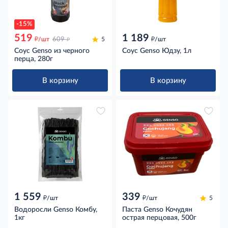
-15%
519
1 189
д
д
д
/шт
609
5
/шт
Соус Genso из черного
Соус Genso Юдзу, 1л
перца, 280г
В корзину
В корзину
1 559
339
д
д
/шт
/шт
5
Водоросли Genso Комбу,
Паста Genso Кочудян
1кг
острая перцовая, 500г