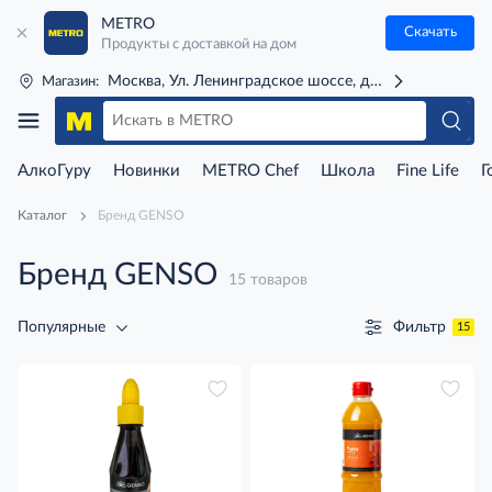
METRO
Скачать
Продукты с доставкой на дом
Москва, Ул. Ленинградское шоссе, д. 71Г (м. Речной 
Магазин:
АлкоГуру
Новинки
METRO Chef
Школа
Fine Life
Г
Каталог
Бренд GENSO
Бренд GENSO
15 товаров
Фильтр
Популярные
15