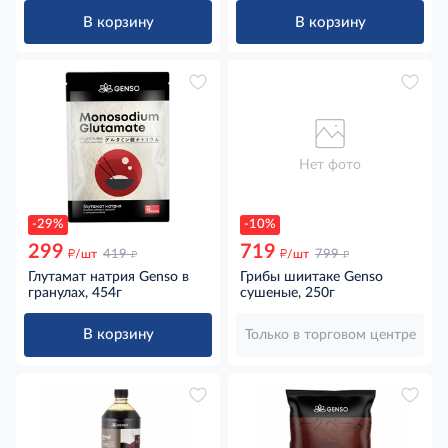
В корзину
В корзину
Нет фото
-29%
-10%
299
719
д
д
д
д
/шт
419
/шт
799
Глутамат натрия Genso в
Грибы шиитаке Genso
гранулах, 454г
сушеные, 250г
В корзину
Только в торговом центре