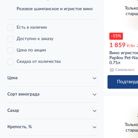
Тольк
Розовое шампанское и игристое вино
старш
Есть в наличии
-15%
Доступно к заказу
1 859
д
/бт
Цена по акции
Вино игристое
Papilou Pet-N
Скидка от количества
0.75л
Самовывоз
Цена
Подтверд
Сорт винограда
Сахар
Тольк
Крепость, %
старш