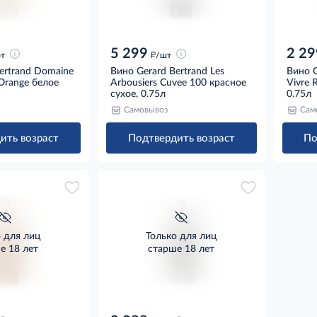
5 299
2 29
д
бт
/шт
ertrand Domaine
Вино Gerard Bertrand Les
Вино G
 Orange белое
Arbousiers Cuvee 100 красное
Vivre 
сухое, 0.75л
0.75л
Самовывоз
Сам
ить возраст
Подтвердить возраст
По
о для лиц
Только для лиц
е 18 лет
старше 18 лет