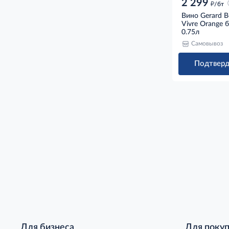
2 299
д
/бт
Вино Gerard B
Vivre Orange б
0.75л
Самовывоз
Подтверд
Для бизнеса
Для поку