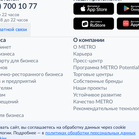
) 700 10 77
о 22 часов
8 до 22 часов
атной связи
са
О компании
бинет
O METRO
бизнеса
Карьера
арту для бизнеса
Пресс-центр
нов
Программа METRO Potential
ично-ресторанного бизнеса
Торговые центры
 и предприятий
Собственные бренды
телям
Наши проекты
ам
Устойчивое развитие
мещений
Качество METRO
Рекомендательные техноло
ля бизнеса
ным компаниям
ать сайт, вы соглашаетесь на обработку данных через cookie
агазина «Фасоль»
логии. Подробнее — в
политиках обработки персональных данных
 корпоративных норм
kies