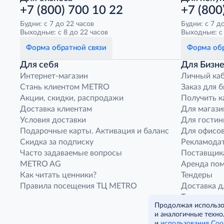
+7 (800) 700 10 22
+7 (800
Будни: с 7 до 22 часов
Будни: с 7 д
Выходные: с 8 до 22 часов
Выходные: с 
Форма обратной связи
Форма обр
Для себя
Для Бизне
Интернет-магазин
Личный ка
Стань клиентом METRO
Заказ для 
Акции, скидки, распродажи
Получить к
Доставка клиентам
Для магази
Условия доставки
Для гостин
Подарочные карты. Активация и баланс
Для офисов
Скидка за подписку
Рекламода
Часто задаваемые вопросы
Поставщик
METRO AG
Аренда по
Как читать ценники?
Тендеры
Правила посещения ТЦ METRO
Доставка д
Транспорт
Продолжая использов
Франшиза м
и аналогичные техно
Нарушения
и
использования Coo