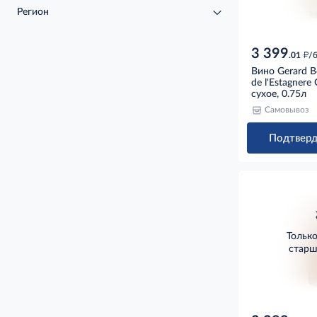
Регион
3 399
д
.01
/
Вино Gerard B
de l'Estagnere
сухое, 0.75л
Самовывоз
Подтверд
Тольк
старш