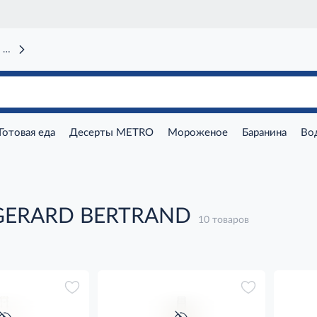
 вокзал)
Готовая еда
Десерты METRO
Мороженое
Баранина
Во
GERARD BERTRAND
10 товаров