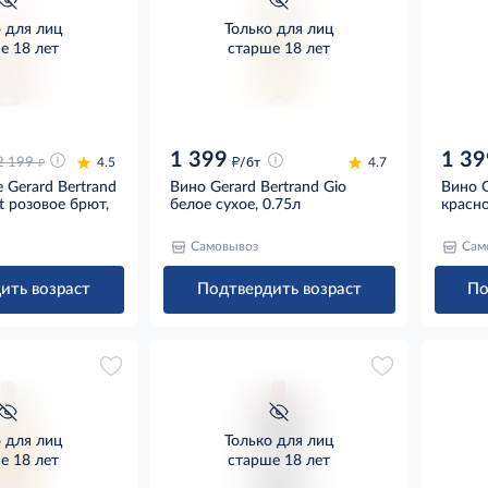
о для лиц
Только для лиц
е 18 лет
старше 18 лет
1 399
1 39
д
д
2 199
4.5
/бт
4.7
 Gerard Bertrand
Вино Gerard Bertrand Gio
Вино G
at розовое брют,
белое сухое, 0.75л
красно
Самовывоз
Сам
ить возраст
Подтвердить возраст
По
о для лиц
Только для лиц
е 18 лет
старше 18 лет