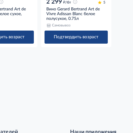
2 299
д
/бт
5
ertrand Art de
Вино Gerard Bertrand Art de
елое сухое,
Vivre Adissan Blanc белое
полусухое, 0.75л
Самовывоз
ить возраст
Подтвердить возраст
пателей
Наши приложения