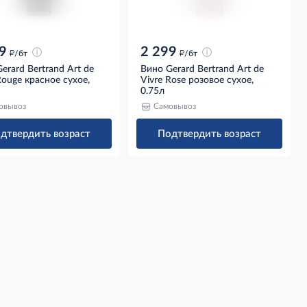
9
2 299
д
д
/бт
/бт
erard Bertrand Art de
Вино Gerard Bertrand Art de
Rouge красное сухое,
Vivre Rose розовое сухое,
0.75л
овывоз
Самовывоз
дтвердить возраст
Подтвердить возраст